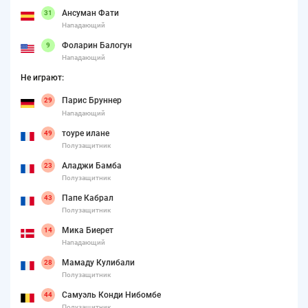
Ансуман Фати
31
Нападающий
Фоларин Балогун
9
Нападающий
Не играют:
Парис Бруннер
29
Нападающий
тоуре илане
49
Полузащитник
Аладжи Бамба
23
Полузащитник
Папе Кабрал
43
Полузащитник
Мика Биерет
14
Нападающий
Мамаду Кулибали
28
Полузащитник
Самуэль Конди Нибомбе
44
Полузащитник