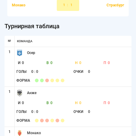
Монако
1
:
1
Страсбург
Турнирная таблица
№
КОМАНДА
1
Осер
И
0
В
0
Н
0
П
0
ГОЛЫ
0 : 0
ОЧКИ
0
ФОРМА
1
Анже
И
0
В
0
Н
0
П
0
ГОЛЫ
0 : 0
ОЧКИ
0
ФОРМА
1
Монако