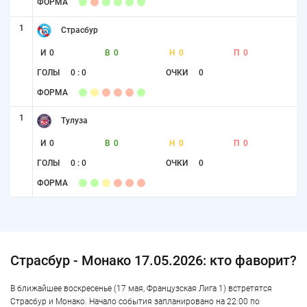
ФОРМА
1
Страсбур
И
0
В
0
Н
0
П
0
ГОЛЫ
0 : 0
ОЧКИ
0
ФОРМА
1
Тулуза
И
0
В
0
Н
0
П
0
ГОЛЫ
0 : 0
ОЧКИ
0
ФОРМА
Страсбур - Монако 17.05.2026: кто фаворит?
В ближайшее воскресенье (17 мая, Французская Лига 1) встретятся
Страсбур и Монако. Начало события запланировано на 22:00 по