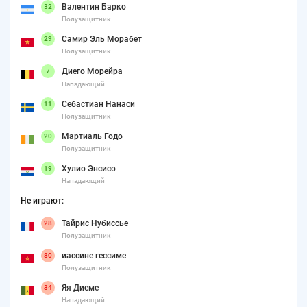
Валентин Барко
32
Полузащитник
Самир Эль Морабет
29
Полузащитник
Диего Морейра
7
Нападающий
Себастиан Нанаси
11
Полузащитник
Мартиаль Годо
20
Полузащитник
Хулио Энсисо
19
Нападающий
Не играют:
Тайрис Нубиссье
28
Полузащитник
иассине гессиме
80
Полузащитник
Яя Диеме
34
Нападающий