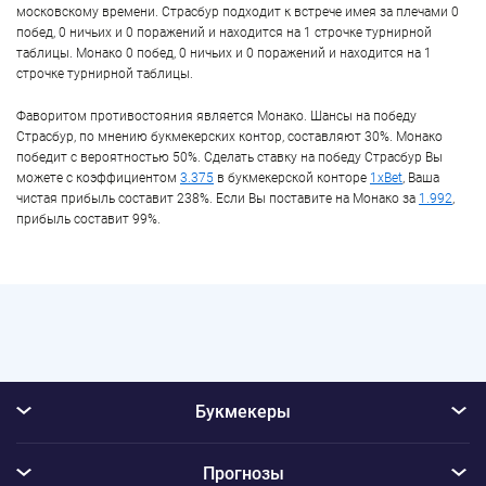
московскому времени. Страсбур подходит к встрече имея за плечами 0
побед, 0 ничьих и 0 поражений и находится на 1 строчке турнирной
таблицы. Монако 0 побед, 0 ничьих и 0 поражений и находится на 1
строчке турнирной таблицы.
Фаворитом противостояния является Монако. Шансы на победу
Страсбур, по мнению букмекерских контор, составляют 30%. Монако
победит с вероятностью 50%. Сделать ставку на победу Страсбур Вы
можете с коэффициентом
3.375
в букмекерской конторе
1xBet
, Ваша
чистая прибыль составит 238%. Если Вы поставите на Монако за
1.992
,
прибыль составит 99%.
Букмекеры
Прогнозы