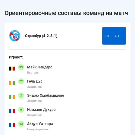
Ориентировочные составы команд на матч
Страсбур (4-2-3-1)
П1 -
3.3
Играют:
Майк Пендерс
39
Вратарь
Гела Дуэ
22
Защитник
Эндрю Омобамиделе
2
Защитник
Исмаэль Дукуре
6
Защитник
Абдул Уаттара
42
Полузащитник