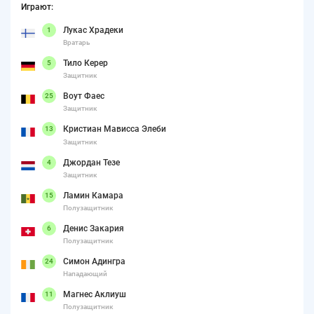
Играют:
Лукас Храдеки
1
Вратарь
Тило Керер
5
Защитник
Воут Фаес
25
Защитник
Кристиан Мависса Элеби
13
Защитник
Джордан Тезе
4
Защитник
Ламин Камара
15
Полузащитник
Денис Закария
6
Полузащитник
Симон Адингра
24
Нападающий
Магнес Аклиуш
11
Полузащитник