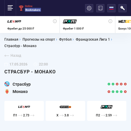
العربية
Фрибет до 25 000 ₽
Фрибет 1 000 ₽
Бонус 10
Главная
Прогнозы на спорт
Футбол
Французская Лига 1
Страсбур - Монако
Назад
17.05.2026
22:00
СТРАСБУР - МОНАКО
Страсбур
Монако
П1
2.73
X
3.8
П2
2.59