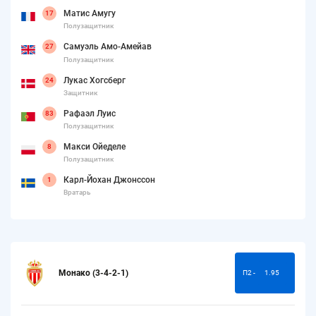
Матис Амугу
17
Полузащитник
Самуэль Амо-Амейав
27
Полузащитник
Лукас Хогсберг
24
Защитник
Рафаэл Луис
83
Полузащитник
Макси Ойеделе
8
Полузащитник
Карл-Йохан Джонссон
1
Вратарь
Монако (3-4-2-1)
П2 -
1.95