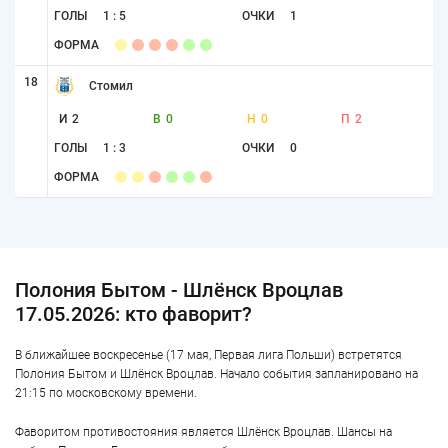
ГОЛЫ
1 : 5
ОЧКИ
1
ФОРМА
18
Стомил
И
2
В
0
Н
0
П
2
ГОЛЫ
1 : 3
ОЧКИ
0
ФОРМА
Полония Бытом - Шлёнск Вроцлав
17.05.2026: кто фаворит?
В ближайшее воскресенье (17 мая, Первая лига Польши) встретятся
Полония Бытом и Шлёнск Вроцлав. Начало события запланировано на
21:15 по московскому времени.
Фаворитом противостояния является Шлёнск Вроцлав. Шансы на