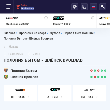
العربية
Фрибет до 25 000 ₽
Фрибет 1 000 ₽
Бонус 10
Главная
Прогнозы на спорт
Футбол
Первая лига Польши
Полония Бытом - Шлёнск Вроцлав
Назад
17.05.2026
21:15
ПОЛОНИЯ БЫТОМ - ШЛЁНСК ВРОЦЛАВ
Полония Бытом
Шлёнск Вроцлав
П1
2.55
X
3.3
П2
2.5