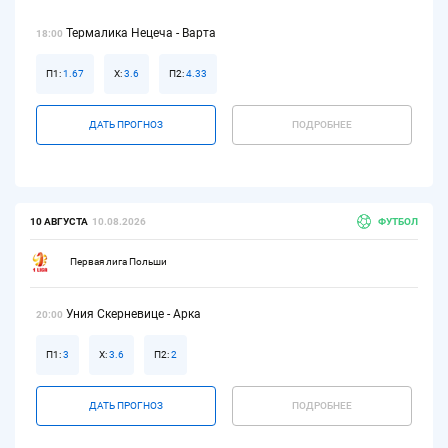
Термалика Нецеча - Варта
18:00
П1:
1.67
Х:
3.6
П2:
4.33
ДАТЬ ПРОГНОЗ
ПОДРОБНЕЕ
10 АВГУСТА
10.08.2026
ФУТБОЛ
Первая лига Польши
Уния Скерневице - Арка
20:00
П1:
3
Х:
3.6
П2:
2
ДАТЬ ПРОГНОЗ
ПОДРОБНЕЕ