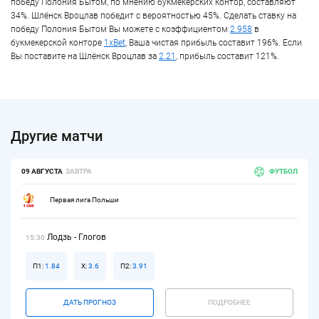
победу Полония Бытом, по мнению букмекерских контор, составляют
34%. Шлёнск Вроцлав победит с вероятностью 45%. Сделать ставку на
победу Полония Бытом Вы можете с коэффициентом
2.958
в
букмекерской конторе
1xBet
, Ваша чистая прибыль составит 196%. Если
Вы поставите на Шлёнск Вроцлав за
2.21
, прибыль составит 121%.
Другие матчи
09 АВГУСТА
ЗАВТРА
ФУТБОЛ
Первая лига Польши
Лодзь - Глогов
15:30
П1:
1.84
Х:
3.6
П2:
3.91
ДАТЬ ПРОГНОЗ
ПОДРОБНЕЕ