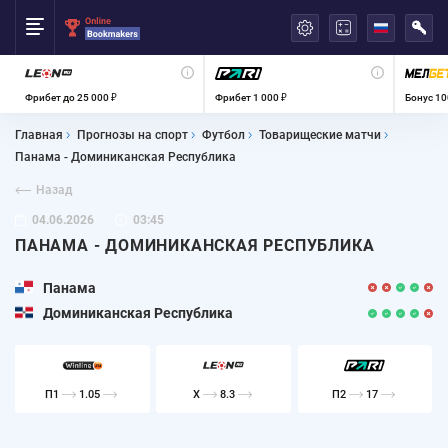
العربية
Фрибет до 25 000 ₽
Фрибет 1 000 ₽
Бонус 10
Главная
Прогнозы на спорт
Футбол
Товарищеские матчи
Панама - Доминиканская Республика
Назад
04.06.2026
03:45
ПАНАМА - ДОМИНИКАНСКАЯ РЕСПУБЛИКА
Панама
Доминиканская Республика
П1
1.05
X
8.3
П2
17