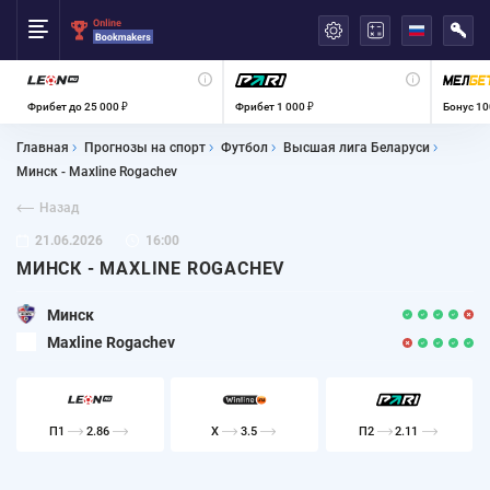
العربية
Фрибет до 25 000 ₽
Фрибет 1 000 ₽
Бонус 10
Главная
Прогнозы на спорт
Футбол
Высшая лига Беларуси
Минск - Maxline Rogachev
Назад
21.06.2026
16:00
МИНСК - MAXLINE ROGACHEV
Минск
Maxline Rogachev
П1
2.86
X
3.5
П2
2.11