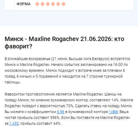
ФОРМА
Минск - Maxline Rogachev 21.06.2026: кто
фаворит?
В ближайшее воскресенье (21 июня, Высшая лига Беларуси) встретятся
Минск и Maxline Rogachev. Начало события запланировано на 16:00 по
московскому времени. Минск подходит к встрече имея за плечами 6
побед, 6 ничьих и 5 поражений и находится на 7 строчке турнирной
таблицы.
Фаворитом противостояния является Maxline Rogachev. Шансы на
победу Минск, по мнению букмекерских контор, составляют 14%. Maxline
Rogachev победит с вероятностью 70%. Сделать ставку на победу Минск
Вы можете с коэффициентом
6.96
в букмекерской конторе
1xBet
, Ваша
чистая прибыль составит 596%. Если Вы поставите на Maxline Rogachev
за
1.435
, прибыль составит 44%.