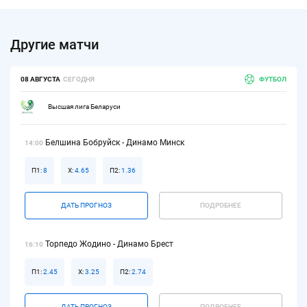
Другие матчи
08 АВГУСТА
СЕГОДНЯ
ФУТБОЛ
Высшая лига Беларуси
Белшина Бобруйск - Динамо Минск
14:00
П1:
8
Х:
4.65
П2:
1.36
ДАТЬ ПРОГНОЗ
ПОДРОБНЕЕ
Торпедо Жодино - Динамо Брест
16:10
П1:
2.45
Х:
3.25
П2:
2.74
ДАТЬ ПРОГНОЗ
ПОДРОБНЕЕ