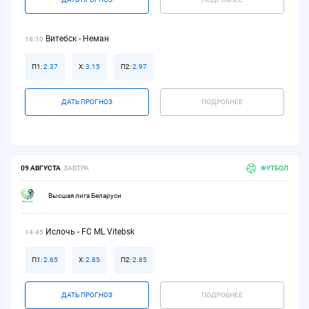
Витебск - Неман
18:10
П1:
2.37
Х:
3.15
П2:
2.97
ДАТЬ ПРОГНОЗ
ПОДРОБНЕЕ
09 АВГУСТА
ЗАВТРА
ФУТБОЛ
Высшая лига Беларуси
Ислочь - FC ML Vitebsk
14:45
П1:
2.65
Х:
2.85
П2:
2.85
ДАТЬ ПРОГНОЗ
ПОДРОБНЕЕ