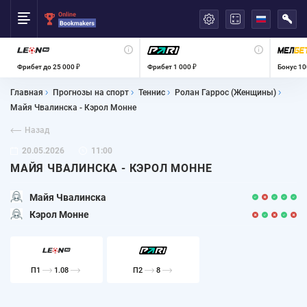
العربية
Фрибет до 25 000 ₽
Фрибет 1 000 ₽
Бонус 10
Главная
Прогнозы на спорт
Теннис
Ролан Гаррос (Женщины)
Майя Чвалинска - Кэрол Монне
Назад
20.05.2026
11:00
МАЙЯ ЧВАЛИНСКА - КЭРОЛ МОННЕ
Майя Чвалинска
Кэрол Монне
П1
1.08
П2
8