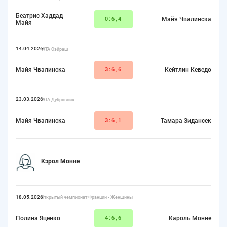
Беатрис Хаддад
0:
6,4
Майя Чвалинска
Майя
14.04.2026
WTA Оэйраш
Майя Чвалинска
3
:6,6
Кейтлин Кеведо
23.03.2026
WTA Дубровник
Майя Чвалинска
3
:6,1
Тамара Зидансек
Кэрол Монне
18.05.2026
Открытый чемпионат Франции - Женщины
Полина Яценко
4:
6,6
Кароль Монне