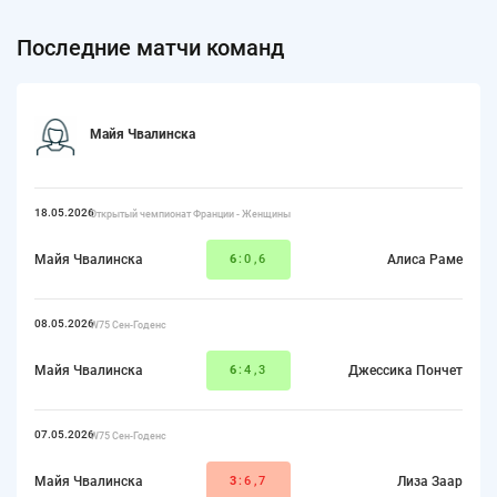
Последние матчи команд
Майя Чвалинска
18.05.2026
Открытый чемпионат Франции - Женщины
Майя Чвалинска
6
:0,6
Алиса Раме
08.05.2026
W75 Сен-Годенс
Майя Чвалинска
6
:4,3
Джессика Пончет
07.05.2026
W75 Сен-Годенс
Майя Чвалинска
3
:6,7
Лиза Заар