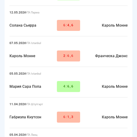
12.05.2026
WTA Парма
Солана Сьерра
6:
4,6
Кароль Монне
07.05.2026
WTA Istanbul
Кароль Монне
2
:6,6
Франческа Джонс
05.05.2026
WTA Istanbul
Мария Сара Попа
4:
6,6
Кароль Монне
11.04.2026
WTA Штутгарт
Габриэла Кнутсон
6:
1,3
Кароль Монне
05.04.2026
WTA Линц