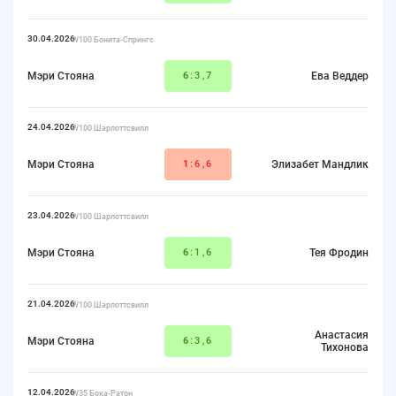
30.04.2026
W100 Бонита-Спрингс
Мэри Стояна
6
:3,7
Ева Веддер
24.04.2026
W100 Шарлоттсвилл
Мэри Стояна
1
:6,6
Элизабет Мандлик
23.04.2026
W100 Шарлоттсвилл
Мэри Стояна
6
:1,6
Тея Фродин
21.04.2026
W100 Шарлоттсвилл
Анастасия
Мэри Стояна
6
:3,6
Тихонова
12.04.2026
W35 Бока-Ратон