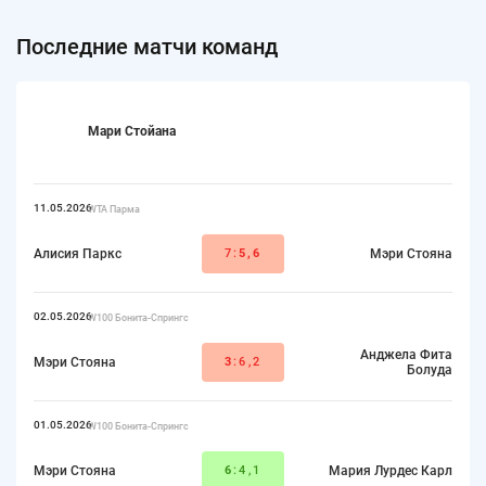
Последние матчи команд
Мари Стойана
11.05.2026
WTA Парма
Алисия Паркс
7:
5,6
Мэри Стояна
02.05.2026
W100 Бонита-Спрингс
Анджела Фита
Мэри Стояна
3
:6,2
Болуда
01.05.2026
W100 Бонита-Спрингс
Мэри Стояна
6
:4,1
Мария Лурдес Карл