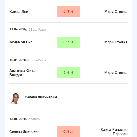
Кайла Дей
6:
3,6
Мэри Стояна
11.04.2026
W35 Бока-Ратон
Мэдисон Сиг
6:
7,3
Мэри Стояна
10.04.2026
W35 Бока-Ратон
Анджела Фита
3:
6,6
Мэри Стояна
Болуда
Селена Яничиевич
13.05.2026
W75 Загреб
Кайса Риналдо
Селена Яничевич
0
:6,1
Перссон