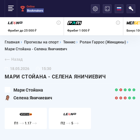
العربية
Фрибет до 25 000 ₽
Фрибет 1 000 ₽
Бонус 10
Главная
Прогнозы на спорт
Теннис
Ролан Гаррос (Женщины)
Мари Стойана - Селена Яничиевич
Назад
18.05.2026
15:30
МАРИ СТОЙАНА - СЕЛЕНА ЯНИЧИЕВИЧ
Мари Стойана
Селена Яничиевич
П1
1.17
П2
5