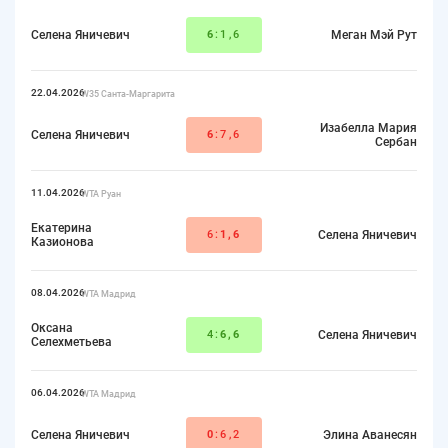
Селена Яничевич
6
:1,6
Меган Мэй Рут
22.04.2026
W35 Санта-Маргарита
Изабелла Мария
Селена Яничевич
6
:7,6
Сербан
11.04.2026
WTA Руан
Екатерина
6:
1,6
Селена Яничевич
Казионова
08.04.2026
WTA Мадрид
Оксана
4:
6,6
Селена Яничевич
Селехметьева
06.04.2026
WTA Мадрид
Селена Яничевич
0
:6,2
Элина Аванесян