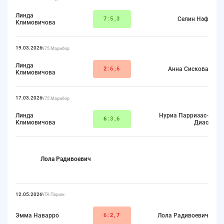
Линда
7
:5,3
Селин Нэф
Климовичова
19.03.2026
W75 Марибор
Линда
2
:6,6
Анна Сискова
Климовичова
17.03.2026
W75 Марибор
Линда
Нуриа Парризас-
6
:3,6
Климовичова
Диас
Лола Радивоевич
12.05.2026
WTA Париж
Эмма Наварро
6:
2,7
Лола Радивоевич