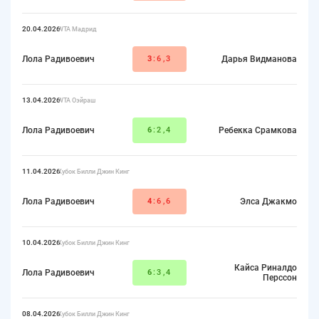
20.04.2026
WTA Мадрид
Лола Радивоевич
3
:6,3
Дарья Видманова
13.04.2026
WTA Оэйраш
Лола Радивоевич
6
:2,4
Ребекка Срамкова
11.04.2026
Кубок Билли Джин Кинг
Лола Радивоевич
4
:6,6
Элса Джакмо
10.04.2026
Кубок Билли Джин Кинг
Кайса Риналдо
Лола Радивоевич
6
:3,4
Перссон
08.04.2026
Кубок Билли Джин Кинг