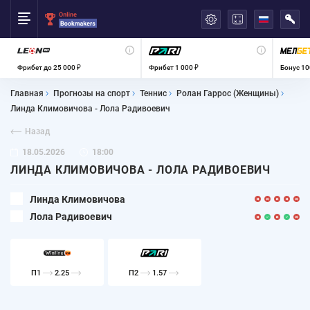
العربية
Фрибет до 25 000 ₽
Фрибет 1 000 ₽
Бонус 10
Главная
Прогнозы на спорт
Теннис
Ролан Гаррос (Женщины)
Линда Климовичова - Лола Радивоевич
Назад
18.05.2026
18:00
ЛИНДА КЛИМОВИЧОВА - ЛОЛА РАДИВОЕВИЧ
Линда Климовичова
Лола Радивоевич
П1
2.25
П2
1.57