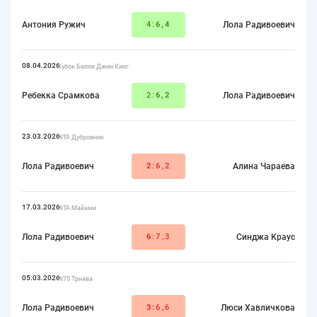
Антония Ружич
4:
6,4
Лола Радивоевич
08.04.2026
Кубок Билли Джин Кинг
Ребекка Срамкова
2:
6,2
Лола Радивоевич
23.03.2026
WTA Дубровник
Лола Радивоевич
2
:6,2
Алина Чараева
17.03.2026
WTA Майами
Лола Радивоевич
6
:7,3
Синджа Краус
05.03.2026
W75 Трнава
Лола Радивоевич
3
:6,6
Люси Хавличкова