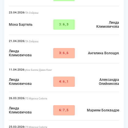
23.04.2026
WTA Оэйраш
Линда
Мона Бартель
3:
6,3
Климовичова
21.04.2026
WTA Оэйраш
Линда
3
:6,6
Ангелина Волощук
Климовичова
11.04.2026
Кубок Билли Джин Кинг
Линда
Александра
4
:6,1
Климовичова
Олийникова
26.03.2026
W75 Мурска Собота
Линда
6
:7,5
Мариям Болквадзе
Климовичова
25.03.2026
W75 Мурска Собота