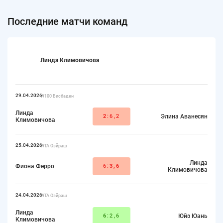
Последние матчи команд
Линда Климовичова
29.04.2026
W100 Висбаден
Линда
2
:6,2
Элина Аванесян
Климовичова
25.04.2026
WTA Оэйраш
Линда
Фиона Ферро
6:
3,6
Климовичова
24.04.2026
WTA Оэйраш
Линда
6
:2,6
Юйэ Юань
Климовичова