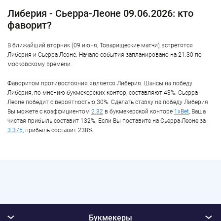
Либерия - Сьерра-Леоне 09.06.2026: кто
фаворит?
В ближайший вторник (09 июня, Товарищеские матчи) встретятся
Либерия и Сьерра-Леоне. Начало события запланировано на 21:30 по
московскому времени.
Фаворитом противостояния является Либерия. Шансы на победу
Либерия, по мнению букмекерских контор, составляют 43%. Сьерра-
Леоне победит с вероятностью 30%. Сделать ставку на победу Либерия
Вы можете с коэффициентом
2.32
в букмекерской конторе
1xBet
, Ваша
чистая прибыль составит 132%. Если Вы поставите на Сьерра-Леоне за
3.375
, прибыль составит 238%.
Букмекеры