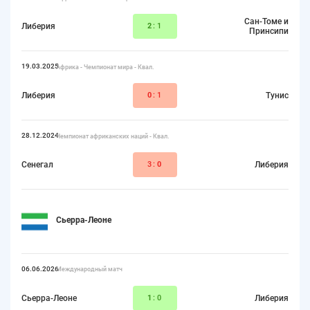
Сан-Томе и
Либерия
2
:1
Принсипи
19.03.2025
Африка - Чемпионат мира - Квал.
Либерия
0
:1
Тунис
28.12.2024
Чемпионат африканских наций - Квал.
Сенегал
3:
0
Либерия
Сьерра-Леоне
06.06.2026
Международный матч
Сьерра-Леоне
1
:0
Либерия