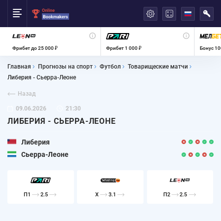
العربية
Фрибет до 25 000 ₽
Фрибет 1 000 ₽
Бонус 10
Главная
Прогнозы на спорт
Футбол
Товарищеские матчи
Либерия - Сьерра-Леоне
Назад
09.06.2026
21:30
ЛИБЕРИЯ - СЬЕРРА-ЛЕОНЕ
Либерия
Сьерра-Леоне
П1
2.5
X
3.1
П2
2.5