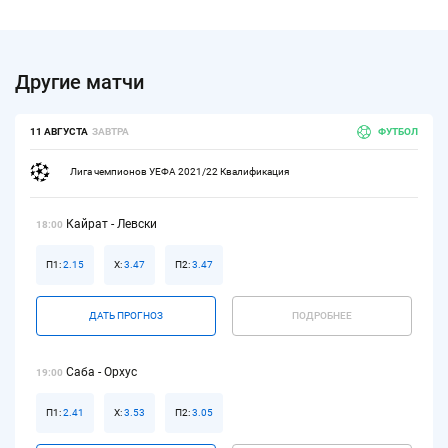
Другие матчи
11 АВГУСТА
ЗАВТРА
ФУТБОЛ
Лига чемпионов УЕФА 2021/22 Квалификация
Кайрат - Левски
18:00
П1:
2.15
Х:
3.47
П2:
3.47
ДАТЬ ПРОГНОЗ
ПОДРОБНЕЕ
Саба - Орхус
19:00
П1:
2.41
Х:
3.53
П2:
3.05