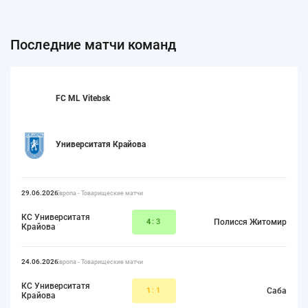
Последние матчи команд
FC ML Vitebsk
Университатя Крайова
29.06.2026
Европа - Товарищеские матчи
КС Университатя
4
:3
Полисся Житомир
Крайова
24.06.2026
Европа - Товарищеские матчи
КС Университатя
1
:1
Саба
Крайова