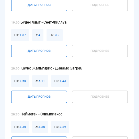
ДАТЬ ПРОГНОЗ
ПОДРОБНЕЕ
Буде-Глимт - Сент-Жиллуа
19:00
П1:
1.87
Х:
4
П2:
3.9
ДАТЬ ПРОГНОЗ
ПОДРОБНЕЕ
Кауно Жальгирис - Динамо Загреб
20:00
П1:
7.65
Х:
5.11
П2:
1.43
ДАТЬ ПРОГНОЗ
ПОДРОБНЕЕ
Неймеген - Олимпиакос
20:30
П1:
3.36
Х:
3.26
П2:
2.29