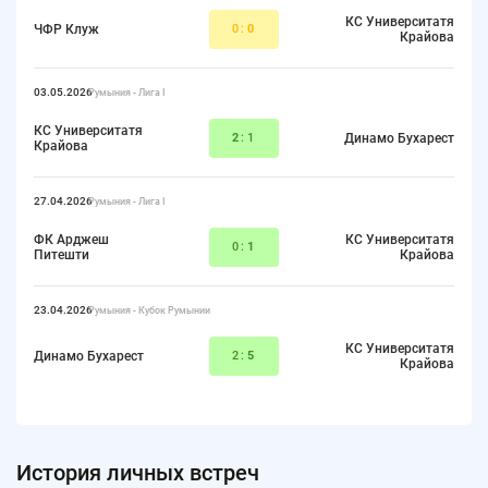
КС Университатя
ЧФР Клуж
0:
0
Крайова
03.05.2026
Румыния - Лига I
КС Университатя
2
:1
Динамо Бухарест
Крайова
27.04.2026
Румыния - Лига I
ФК Арджеш
КС Университатя
0:
1
Питешти
Крайова
23.04.2026
Румыния - Кубок Румынии
КС Университатя
Динамо Бухарест
2:
5
Крайова
История личных встреч