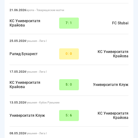
21.06.2026
Европа - Товарищеские матчи
КС Университатя
7
:1
FC Stubai
Крайова
25.05.2026
Румыния - Лига I
КС Университатя
Рапид Бухарест
0:
0
Крайова
17.05.2026
Румыния - Лига I
КС Университатя
5
:0
Университатя Клуж
Крайова
13.05.2026
Румыния - Кубок Румынии
КС Университатя
Университатя Клуж
5:
6
Крайова
08.05.2026
Румыния - Лига I