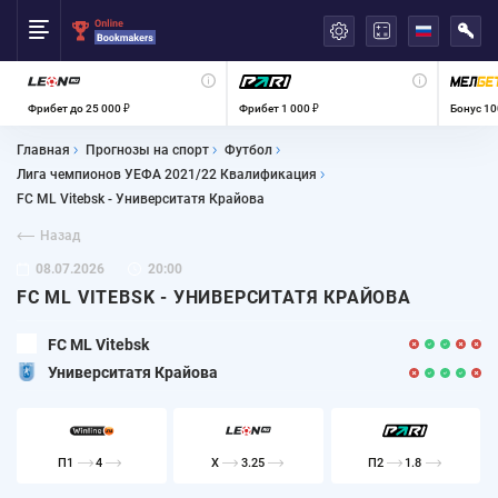
العربية
Фрибет до 25 000 ₽
Фрибет 1 000 ₽
Бонус 10
Главная
Прогнозы на спорт
Футбол
Лига чемпионов УЕФА 2021/22 Квалификация
FC ML Vitebsk - Университатя Крайова
Назад
08.07.2026
20:00
FC ML VITEBSK - УНИВЕРСИТАТЯ КРАЙОВА
FC ML Vitebsk
Университатя Крайова
П1
4
X
3.25
П2
1.8