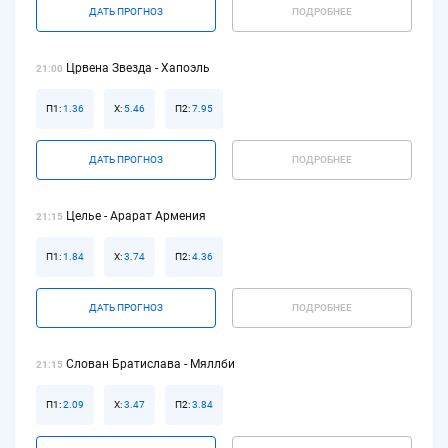
ДАТЬ ПРОГНОЗ
ПОДРОБНЕЕ
Црвена Звезда - Хапоэль
21:00
П1:
1.36
Х:
5.46
П2:
7.95
ДАТЬ ПРОГНОЗ
ПОДРОБНЕЕ
Целье - Арарат Армения
21:15
П1:
1.84
Х:
3.74
П2:
4.36
ДАТЬ ПРОГНОЗ
ПОДРОБНЕЕ
Слован Братислава - Мяллби
21:15
П1:
2.09
Х:
3.47
П2:
3.84