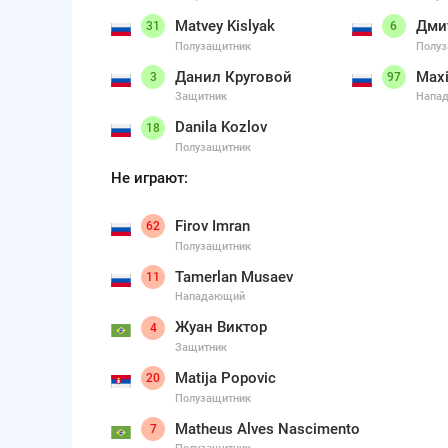
Matvey Kislyak
Дми
31
6
Полузащитник
Полуз
Данил Круговой
Max
3
97
Защитник
Напа
Danila Kozlov
18
Полузащитник
Не играют:
Firov Imran
62
Полузащитник
Tamerlan Musaev
11
Нападающий
Жуан Виктор
4
Защитник
Matija Popovic
20
Полузащитник
Matheus Alves Nascimento
7