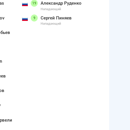
as
Александр Руденко
19
Нападающий
kov
Сергей Пиняев
9
Нападающий
обьев
in
еев
ов
v
арвели