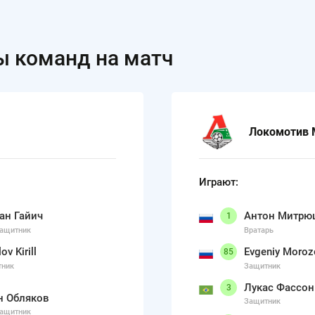
ы команд на матч
Локомотив М
Играют:
ан Гайич
Антон Митрю
1
ащитник
Вратарь
ov Kirill
Evgeniy Moroz
85
тник
Защитник
Лукас Фассон
3
н Обляков
Защитник
ащитник