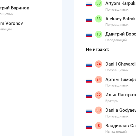
Artyom Karpuk
93
трий Баринов
Полузащитник
ащитник
Aleksey Batra
83
im Voronov
Полузащитник
дающий
Дмитрий Вор
10
Нападающий
Не играют:
Daniil Chevard
74
Полузащитник
Артём Тимоф
94
Полузащитник
Илья Лантрат
22
Вратарь
Danila Godyae
90
Полузащитник
Владислав С
8
Нападающий