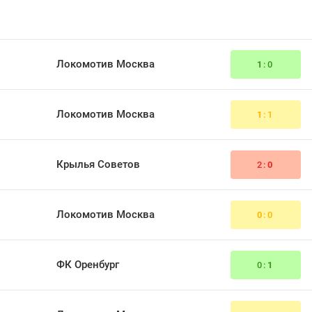
Локомотив Москва
1
:0
Локомотив Москва
1
:1
Крылья Советов
2:
0
Локомотив Москва
0
:0
ФК Оренбург
0:
1