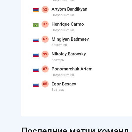
Полузащитник
Artyom Bandikyan
52
Полузащитник
Henrique Carmo
37
Полузащитник
Mingiyan Badmaev
67
Защитник
Nikolay Barovsky
99
Вратарь
Ponomarchuk Artem
87
Полузащитник
Egor Besaev
85
Вратарь
Последние матчи команд