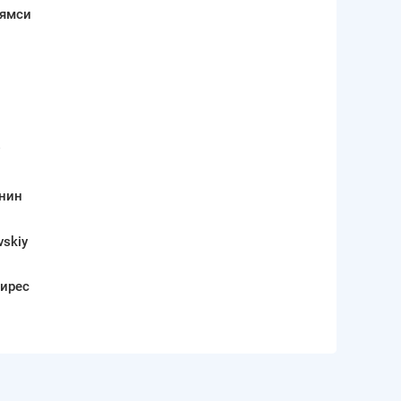
ямси
v
нин
vskiy
ирес