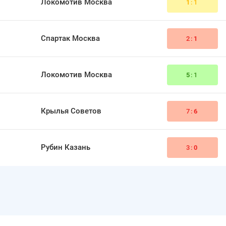
Локомотив Москва
1
:1
Спартак Москва
2:
1
Локомотив Москва
5
:1
Крылья Советов
7:
6
Рубин Казань
3:
0