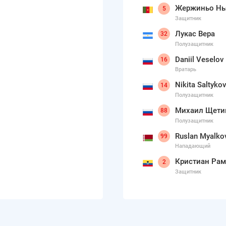
Жержиньо Нь
5
Защитник
Лукас Вера
32
Полузащитник
Daniil Veselov
16
Вратарь
Nikita Saltyko
14
Полузащитник
Михаил Щети
88
Полузащитник
Ruslan Myalko
99
Нападающий
Кристиан Рам
2
Защитник