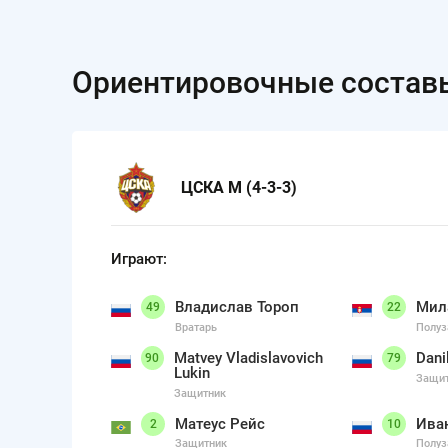
Ориентировочные состав
ЦСКА М (4-3-3)
Играют:
Владислав Тороп
Мил
49
22
Вратарь
Полуз
Matvey Vladislavovich
Danil
90
79
Lukin
Защи
Защитник
Матеус Рейс
Ива
2
10
Защитник
Полуз