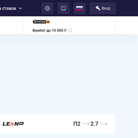
 ставок
Вход
العربية
Фрибет до 10 000 ₽
П2
2.7