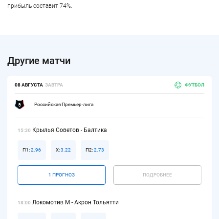
прибыль составит 74%.
Другие матчи
08 АВГУСТА
ЗАВТРА
ФУТБОЛ
Российская Премьер-лига
Крылья Советов - Балтика
15:30
П1:
2.96
Х:
3.22
П2:
2.73
1 ПРОГНОЗ
ПОДРОБНЕЕ
Локомотив М - Акрон Тольятти
18:00