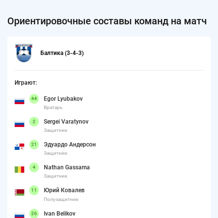
Ориентировочные составы команд на матч
Балтика (3-4-3)
Играют:
Egor Lyubakov
44
Вратарь
Sergei Varatynov
2
Защитник
Эдуардо Андерсон
21
Защитник
Nathan Gassama
4
Защитник
Юрий Ковалев
11
Полузащитник
Ivan Belikov
26