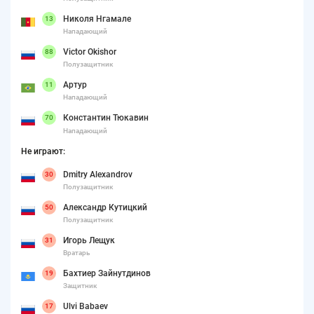
Николя Нгамале
13
Нападающий
Victor Okishor
88
Полузащитник
Артур
11
Нападающий
Константин Тюкавин
70
Нападающий
Не играют:
Dmitry Alexandrov
30
Полузащитник
Александр Кутицкий
50
Полузащитник
Игорь Лещук
31
Вратарь
Бахтиер Зайнутдинов
19
Защитник
Ulvi Babaev
17