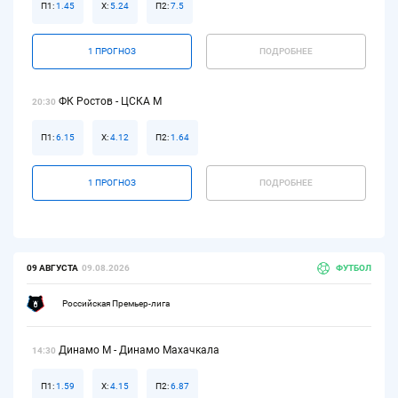
П1:
1.45
Х:
5.24
П2:
7.5
1 ПРОГНОЗ
ПОДРОБНЕЕ
ФК Ростов - ЦСКА М
20:30
П1:
6.15
Х:
4.12
П2:
1.64
1 ПРОГНОЗ
ПОДРОБНЕЕ
09 АВГУСТА
09.08.2026
ФУТБОЛ
Российская Премьер-лига
Динамо М - Динамо Махачкала
14:30
П1:
1.59
Х:
4.15
П2:
6.87