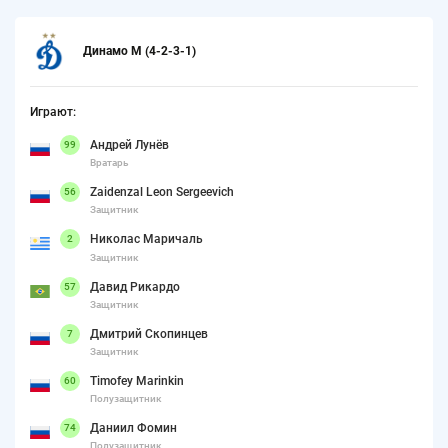
Динамо М (4-2-3-1)
Играют:
Андрей Лунёв
99
Вратарь
Zaidenzal Leon Sergeevich
56
Защитник
Николас Маричаль
2
Защитник
Давид Рикардо
57
Защитник
Дмитрий Скопинцев
7
Защитник
Timofey Marinkin
60
Полузащитник
Даниил Фомин
74
Полузащитник