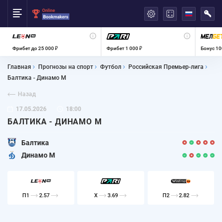
العربية
Фрибет до 25 000 ₽
Фрибет 1 000 ₽
Бонус 10
Главная
Прогнозы на спорт
Футбол
Российская Премьер-лига
Балтика - Динамо М
Назад
17.05.2026
18:00
БАЛТИКА - ДИНАМО М
Балтика
Динамо М
П1
2.57
X
3.69
П2
2.82