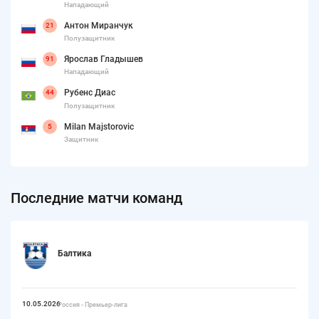
Нападающий
Антон Миранчук
21
Полузащитник
Ярослав Гладышев
91
Нападающий
Рубенс Диас
44
Полузащитник
Milan Majstorovic
5
Защитник
Последние матчи команд
Балтика
10.05.2026
Россия - Премьер-лига