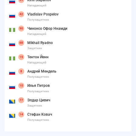
Нападающий
Vladislav Pospelov
42
Полузащитник
Чинонсо Офор Ннамди
90
Нападающий
Mikhail Ryadno
68
Защитник
Тентон Йенн
15
Нападающий
Андрей Мендель
8
Полузащитник
Илья Петров
10
Полузащитник
Элдар Цивич
77
Защитник
Стефан Ковач
14
Полузащитник