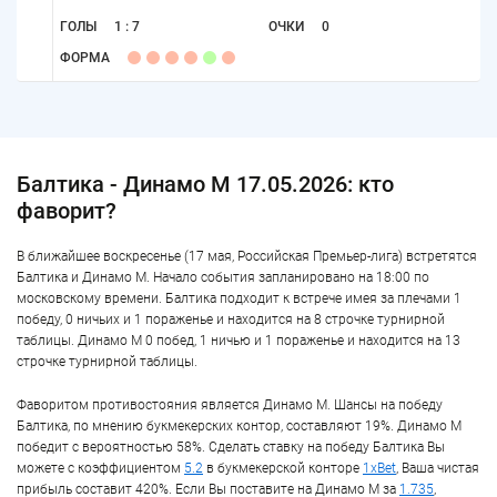
ГОЛЫ
1 : 7
ОЧКИ
0
ФОРМА
Балтика - Динамо М 17.05.2026: кто
фаворит?
В ближайшее воскресенье (17 мая, Российская Премьер-лига) встретятся
Балтика и Динамо М. Начало события запланировано на 18:00 по
московскому времени. Балтика подходит к встрече имея за плечами 1
победу, 0 ничьих и 1 пораженье и находится на 8 строчке турнирной
таблицы. Динамо М 0 побед, 1 ничью и 1 пораженье и находится на 13
строчке турнирной таблицы.
Фаворитом противостояния является Динамо М. Шансы на победу
Балтика, по мнению букмекерских контор, составляют 19%. Динамо М
победит с вероятностью 58%. Сделать ставку на победу Балтика Вы
можете с коэффициентом
5.2
в букмекерской конторе
1xBet
, Ваша чистая
прибыль составит 420%. Если Вы поставите на Динамо М за
1.735
,