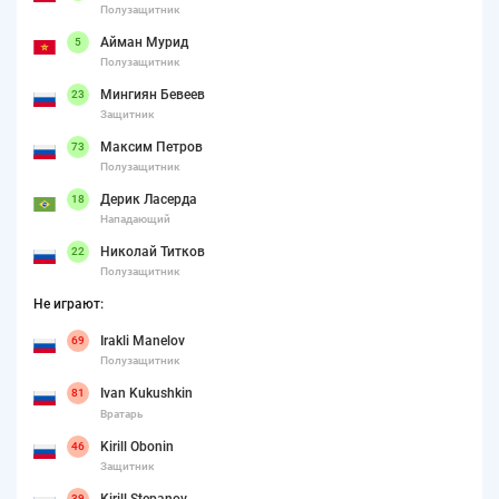
Полузащитник
Айман Мурид
5
Полузащитник
Мингиян Бевеев
23
Защитник
Максим Петров
73
Полузащитник
Дерик Ласерда
18
Нападающий
Николай Титков
22
Полузащитник
Не играют:
Irakli Manelov
69
Полузащитник
Ivan Kukushkin
81
Вратарь
Kirill Obonin
46
Защитник
Kirill Stepanov
39