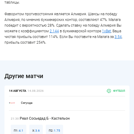
таблицы.
Фаворитом противостояния является Алмерия. Шансы на победу
Алмерия, по мнению букмекерских контор, составляют 47%. Малага
победит с вероятностью 28%. Сделать ставку на победу Алмерия Вы
можете с коэффициентом
2.144
в букмекерской конторе
1xBet
, Ваша
чистая прибыль составит 114%. Если Вы поставите на Малага за
3.54
,
прибыль составит 254%.
Другие матчи
14 АВГУСТА
14.08.2026
ФУТБОЛ
Сегунда
Реал Сосьедад Б - Кастельон
21:30
П1:
4.1
Х:
3.6
П2:
1.75