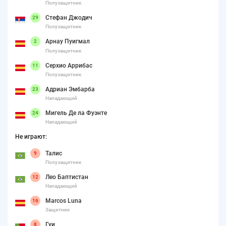
Полузащитник
Стефан Джодич
29
Полузащитник
Арнау Пуигмал
2
Полузащитник
Серхио Аррибас
11
Полузащитник
Адриан Эмбарба
23
Нападающий
Мигель Де ла Фуэнте
24
Нападающий
Не играют:
Талис
9
Полузащитник
Лео Баптистан
12
Нападающий
Marcos Luna
16
Защитник
Гуи
8