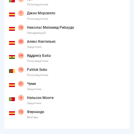
Полузащитник
Джон Морсилло
7
Полузащитник
Николас Меламед Рибаудо
10
Нападающий
Алекс Кентельес
20
Защитник
Иддрису Баба
14
Полузащитник
Patrick Soko
19
Полузащитник
Чуми
21
Защитник
Нельсон Монте
4
Защитник
Фернандо
13
Вратарь