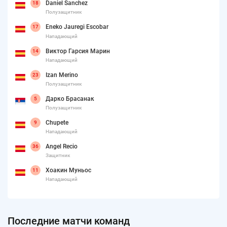
Daniel Sanchez
18
Полузащитник
Eneko Jauregi Escobar
17
Нападающий
Виктор Гарсия Марин
14
Нападающий
Izan Merino
23
Полузащитник
Дарко Брасанак
5
Полузащитник
Chupete
9
Нападающий
Angel Recio
36
Защитник
Хоакин Муньос
11
Нападающий
Последние матчи команд