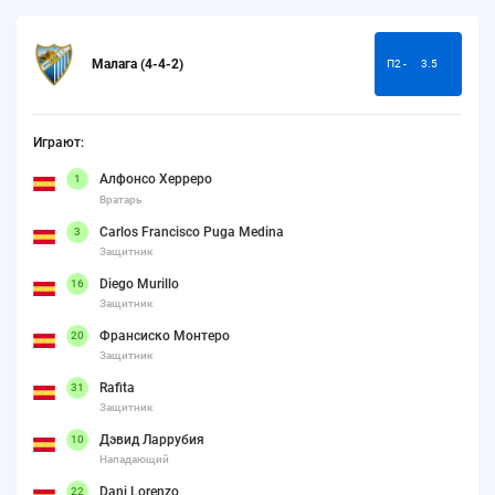
Малага (4-4-2)
П2 -
3.5
Играют:
Алфонсо Херреро
1
Вратарь
Carlos Francisco Puga Medina
3
Защитник
Diego Murillo
16
Защитник
Франсиско Монтеро
20
Защитник
Rafita
31
Защитник
Дэвид Ларрубия
10
Нападающий
Dani Lorenzo
22