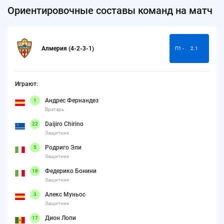
Ориентировочные составы команд на матч
Алмерия (4-2-3-1)
П1 -
2.1
Играют:
Андрес Фернандез
1
Вратарь
Daijiro Chirino
22
Защитник
Родриго Эли
5
Защитник
Федерико Бонини
18
Защитник
Алекс Муньос
3
Защитник
Дион Лопи
17