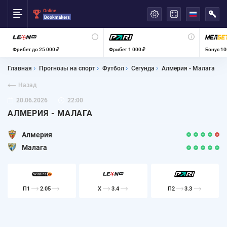
العربية
Фрибет до 25 000 ₽
Фрибет 1 000 ₽
Бонус 10
Главная
Прогнозы на спорт
Футбол
Сегунда
Алмерия - Малага
Назад
20.06.2026
22:00
АЛМЕРИЯ - МАЛАГА
Алмерия
Малага
П1
2.05
X
3.4
П2
3.3