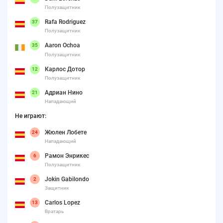
Полузащитник
Rafa Rodriguez
37
Полузащитник
Aaron Ochoa
35
Полузащитник
Карлос Дотор
12
Полузащитник
Адриан Нино
21
Нападающий
Не играют:
Жюлен Лобете
24
Нападающий
Рамон Энрикес
6
Полузащитник
Jokin Gabilondo
2
Защитник
Carlos Lopez
13
Вратарь