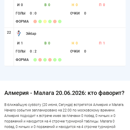
И
0
В
0
Н
0
П
0
ГОЛЫ
0 : 0
ОЧКИ
0
ФОРМА
22
Эйбар
И
1
В
0
Н
0
П
1
ГОЛЫ
0 : 2
ОЧКИ
0
ФОРМА
Алмерия - Малага 20.06.2026: кто фаворит?
В ближайшую субботу (20 июня, Сегунда) встретятся Алмерия и Малага.
Начало события запланировано на 22:00 по московскому времени.
Алмерия подходит к встрече имея за плечами 0 побед, 0 ничьих и 0
поражений и находится на 4 строчке турнирной таблицы. Малага 0
побед, 0 ничьих и 0 поражений и находится на 4 строчке турнирной