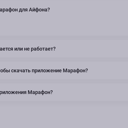
Марафон для Айфона?
ется или не работает?
аммного обеспечения. Следует открыть страницу софта в A
омогает, рекомендуется удалить программу и поставить ее з
жбу поддержки.
чтобы скачать приложение Марафон?
льно работает на территории Российской Федерации. Если 
сии ее приложение в App Store найти не получится.
 приложения Марафон?
 рублей на первые 3 пополнения счета, по 3000 рублей