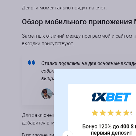
Деньги моментально придут на счет.
Обзор мобильного приложения M
Заметных отличий между программой и сайтом не
вкладки присутствуют.
Ставки поделены на две основные вкладки
события, а в Live на матчи в реальном 
выбрать дисциплину и добавить в избран
Иван Беленцов
4.8
5
Для заключения пари достаточно открыть роспи
добавится в купон, откуда останется ввести сумм
Бонус 120% до
400 $
первый депозит
В приложении можно смотреть прямые трансляци