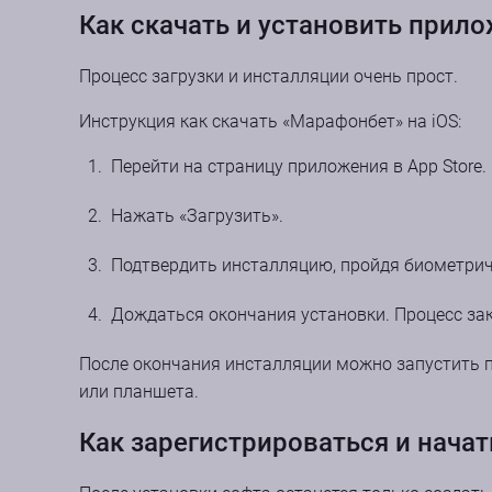
Как скачать и установить прило
Процесс загрузки и инсталляции очень прост.
Инструкция как скачать «Марафонбет» на iOS:
Перейти на страницу приложения в App Store.
Нажать «Загрузить».
Подтвердить инсталляцию, пройдя биометрич
Дождаться окончания установки. Процесс зак
После окончания инсталляции можно запустить 
или планшета.
Как зарегистрироваться и начат