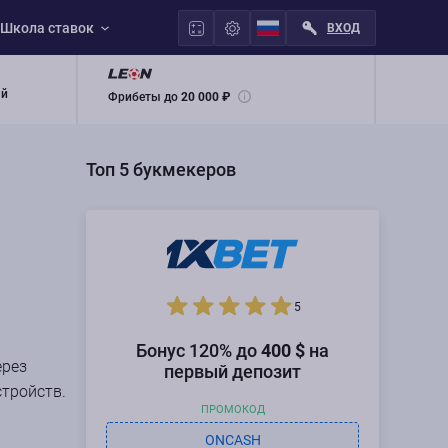
Школа ставок
ВХОД
ый
Фрибеты до
20 000 ₽
Топ 5 букмекеров
5
Бонус 120% до
400 $
на
ерез
первый депозит
стройств.
ПРОМОКОД
ONCASH