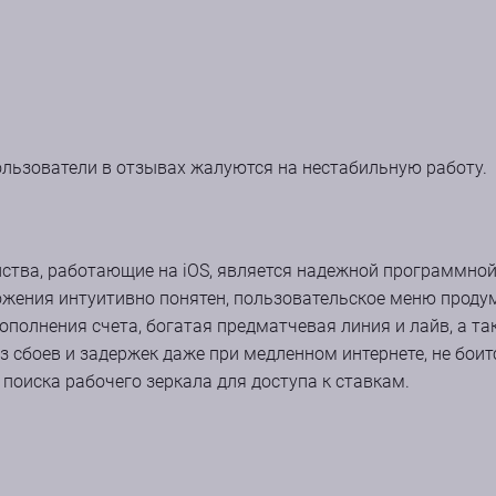
ользователи в отзывах жалуются на нестабильную работу.
ства, работающие на iOS, является надежной программно
ожения интуитивно понятен, пользовательское меню проду
полнения счета, богатая предматчевая линия и лайв, а та
 сбоев и задержек даже при медленном интернете, не боит
 поиска рабочего зеркала для доступа к ставкам.