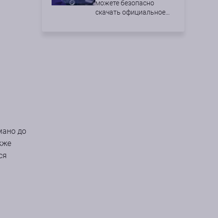
паспортные данные в
можете безопасно
самом теле. Есть ли...
скачать официальное
приложение 1xBet для
ставок на спорт.
Предоставляется доступ
к последней версии
приложения,...
й
мано до
кже
ся