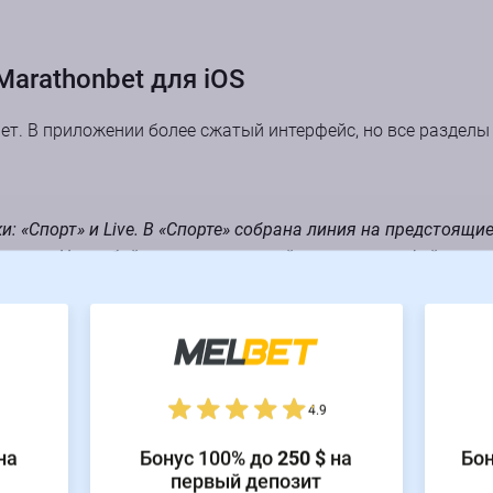
arathonbet для iOS
т. В приложении более сжатый интерфейс, но все разделы
: «Спорт» и Live. В «Спорте» собрана линия на предстоящи
времени. На любой вкладке в верхней панели интерфейса мо
ное для быстрого доступа.
4.9
сь события и нажать на коэффициент предпочитаемой став
у прогноза и подтвердить действие.
на
Бонус 100% до
250 $
на
Бон
первый депозит
и некоторых событий, в основном это киберспортивные