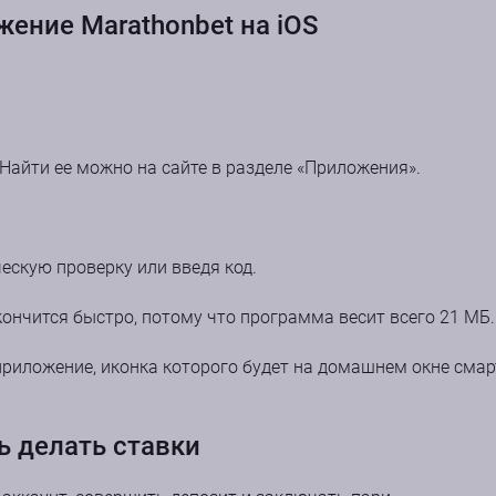
жение Marathonbet на iOS
 Найти ее можно на сайте в разделе «Приложения».
ескую проверку или введя код.
ончится быстро, потому что программа весит всего 21 МБ.
приложение, иконка которого будет на домашнем окне сма
ь делать ставки