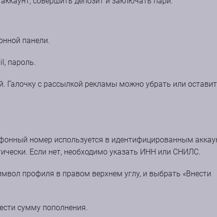
 аккаунт, совершить депозит и заключать пари.
онной панели.
l, пароль.
й. Галочку с рассылкой рекламы можно убрать или оставит
фонный номер используется в идентифицированным аккау
ически. Если нет, необходимо указать ИНН или СНИЛС.
имвол профиля в правом верхнем углу, и выбрать «Внести
вести сумму пополнения.