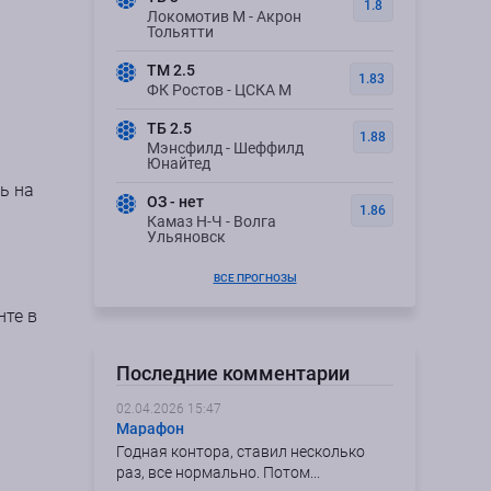
1.8
Локомотив М - Акрон
Тольятти
ТМ 2.5
1.83
ФК Ростов - ЦСКА М
ТБ 2.5
1.88
Мэнсфилд - Шеффилд
Юнайтед
ь на
ОЗ - нет
1.86
Камаз Н-Ч - Волга
Ульяновск
ВСЕ ПРОГНОЗЫ
нте в
Последние комментарии
02.04.2026 15:47
Марафон
Годная контора, ставил несколько
раз, все нормально. Потом...