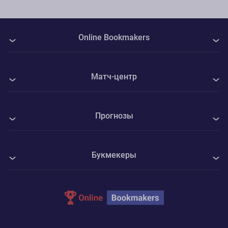
Online Bookmakers
О нас
Матч-центр
Авторы
Все матчи
Контакты
Прогнозы
Факел - Ахмат
Политика Cookie
Все прогнозы на спорт
Плимут - Эксетер
Конфиденциальность
Букмекеры
Футбол
Полисся Житомир - Металлист 1925
Адреса ППС
1xBet
Хоккей
Карпаты Львов - ЛНЗ Лебедин
Parimatch
Теннис
Мура - ФК Радомлье