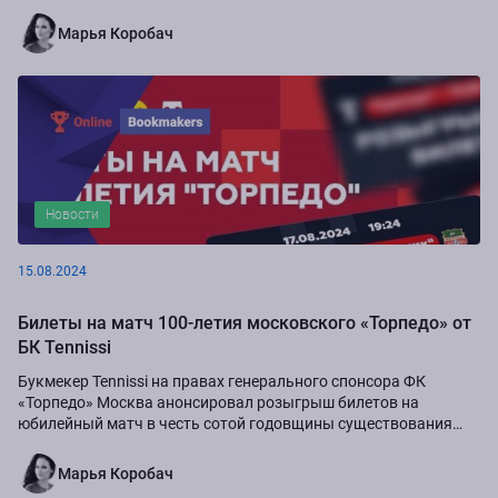
Марья Коробач
Новости
15.08.2024
Билеты на матч 100-летия московского «Торпедо» от
БК Tennissi
Букмекер Tennissi на правах генерального спонсора ФК
«Торпедо» Москва анонсировал розыгрыш билетов на
юбилейный матч в честь сотой годовщины существования
команды.
Марья Коробач