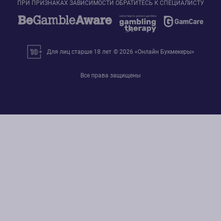
Leonbets
ПРИ ПРИЗНАКАХ ЗАВИСИМОСТИ ОБРАТИТЕСЬ К СПЕЦИАЛИСТУ
UFC
Melbet
Баскетбол
Betwinner
Для лиц старше 18 лет
© 2026 «Онлайн Букмекеры»
Marathonbet
Все права защищены
Pin-Up