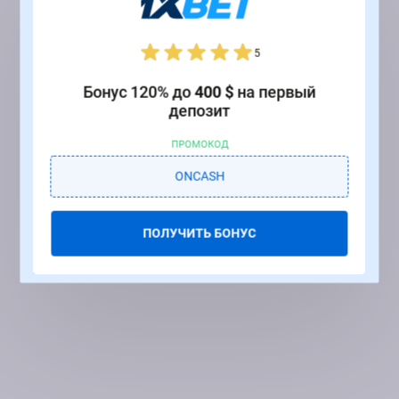
5
Бонус 120% до
400 $
на первый
депозит
ПРОМОКОД
ONCASH
ПОЛУЧИТЬ БОНУС