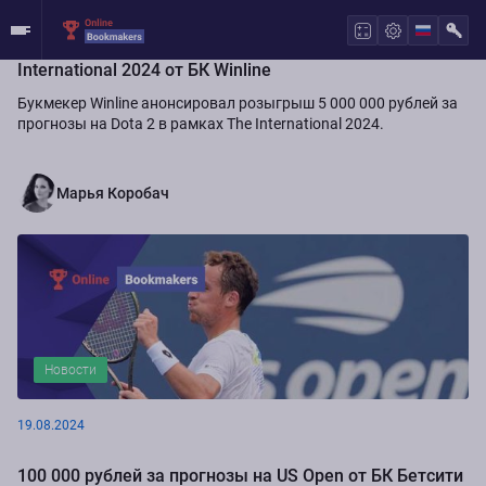
5 000 000 рублей в конкурсе прогнозов на The
International 2024 от БК Winline
Букмекер Winline анонсировал розыгрыш 5 000 000 рублей за
прогнозы на Dota 2 в рамках The International 2024.
Марья Коробач
Новости
19.08.2024
100 000 рублей за прогнозы на US Open от БК Бетсити