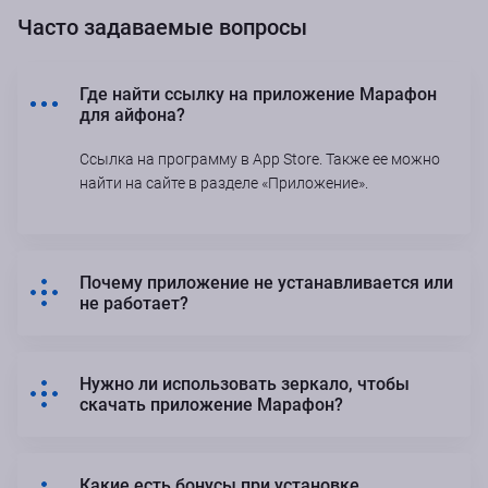
Часто задаваемые вопросы
Где найти ссылку на приложение Марафон
для айфона?
Ссылка на программу в App Store. Также ее можно
найти на сайте в разделе «Приложение».
Почему приложение не устанавливается или
не работает?
Чтобы программное обеспечение успешно
инсталлировалось, необходимо использовать
установочный файл, загруженный с официального
Нужно ли использовать зеркало, чтобы
портала или зеркала. Если приложение перестало
скачать приложение Марафон?
работать, следует его обновить. Не помог ни один из
Скачать «Марафонбет» на Андроид можно с зеркала.
советов? Можно обратиться в службу поддержки.
Главное, чтобы оно было официальным, а не подставным
сайтом мошенников.
Какие есть бонусы при установке