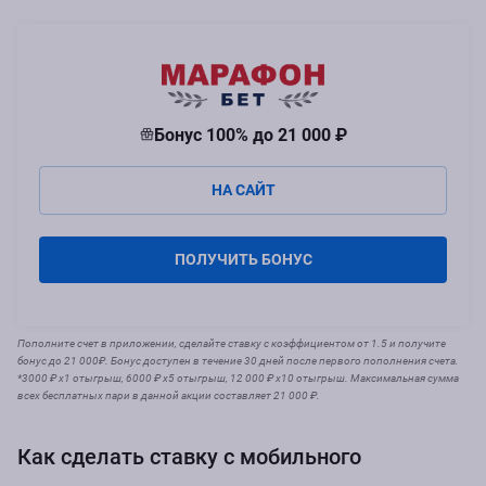
Бонус 100% до
21 000 ₽
НА САЙТ
ПОЛУЧИТЬ БОНУС
Пополните счет в приложении, сделайте ставку с коэффициентом от 1.5 и получите
бонус до 21 000₽. Бонус доступен в течение 30 дней после первого пополнения счета.
*3000 ₽ х1 отыгрыш, 6000 ₽ х5 отыгрыш, 12 000 ₽ х10 отыгрыш. Максимальная сумма
всех бесплатных пари в данной акции составляет 21 000 ₽.
Как сделать ставку с мобильного