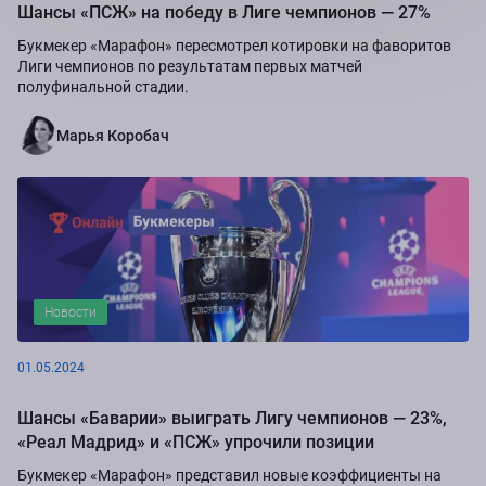
Шансы «ПСЖ» на победу в Лиге чемпионов ― 27%
Букмекер «Марафон» пересмотрел котировки на фаворитов
Лиги чемпионов по результатам первых матчей
полуфинальной стадии.
Марья Коробач
Новости
01.05.2024
Шансы «Баварии» выиграть Лигу чемпионов ― 23%,
«Реал Мадрид» и «ПСЖ» упрочили позиции
Букмекер «Марафон» представил новые коэффициенты на