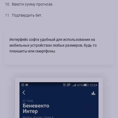
Ввести сумму прогноза.
Подтвердить бет.
Интерфейс софта удобный для использования на
мобильных устройствах любых размеров, будь то
планшеты или смартфоны.