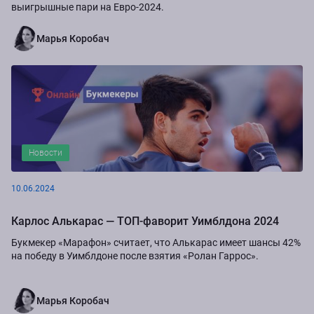
выигрышные пари на Евро-2024.
Марья Коробач
Новости
10.06.2024
Карлос Алькарас ― ТОП-фаворит Уимблдона 2024
Букмекер «Марафон» считает, что Алькарас имеет шансы 42%
на победу в Уимблдоне после взятия «Ролан Гаррос».
Марья Коробач