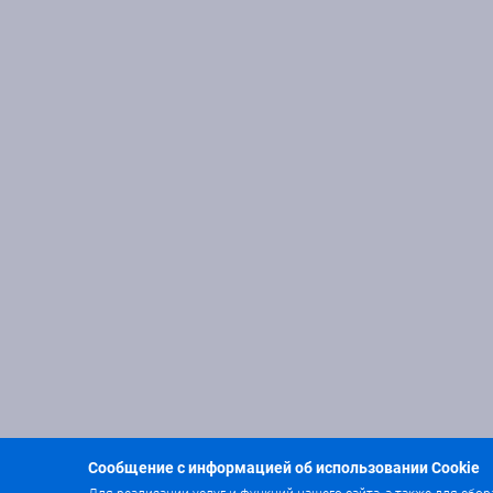
Сообщение с информацией об использовании Cookie