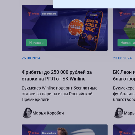
Новости
Новости
26.08.2024
23.08.2024
Фрибеты до 250 000 рублей за
БК Леон и
ставки на РПЛ от БК Winline
благотво
Букмекер Winline подарит бесплатные
Букмекерск
ставки за пари на игры Российской
футбольны
Премьер-лиги.
благотвор
кошке живе
поиск хоз
Марья Коробач
Марь
"Золотое се