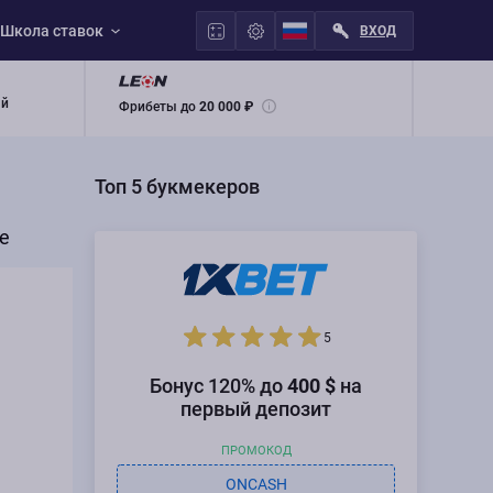
Школа ставок
ВХОД
ый
Фрибеты до
20 000 ₽
Топ 5 букмекеров
е
5
Бонус 120% до
400 $
на
первый депозит
ПРОМОКОД
ONCASH