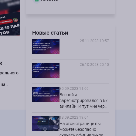
Новые статьи
25.11.2023 19:57
К
26.10.2023 20:10
ерального
 на
30.09.2023 11:00
годовщины
Весной я
зарегистрировался в бк
винлайн. И тут мне через
10 мин звонит оператор
теле 2 с просьбой
13.09.2023 19:04
подтвердить
На этой странице вы
паспортные данные в
можете безопасно
самом теле. Есть ли...
скачать официальное