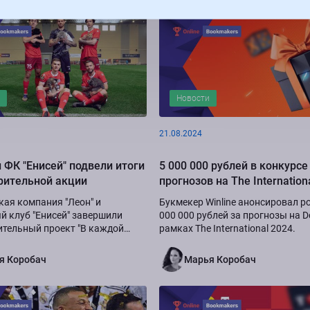
Новости
21.08.2024
 ФК "Енисей" подвели итоги
5 000 000 рублей в конкурсе
рительной акции
прогнозов на The Internation
от БК Winline
ая компания "Леон" и
Букмекер Winline анонсировал 
й клуб "Енисей" завершили
000 000 рублей за прогнозы на D
ительный проект "В каждой
рамках The International 2024.
т лев". Акция направлена на
яев питомцам из приюта
я Коробач
Марья Коробач
рдце", а также...