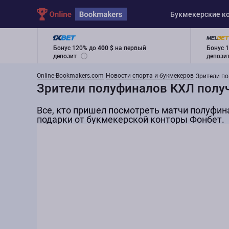
Букмекерские к
Бонус 120% до
400 $
на первый
Бонус 
депозит
депози
Online-Bookmakers.com
Новости спорта и букмекеров
Зрители п
Зрители полуфиналов КХЛ полу
Все, кто пришел посмотреть матчи полуфин
подарки от букмекерской конторы Фонбет.