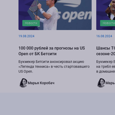
Новости
Новости
19.08.2024
16.08.2024
100 000 рублей за прогнозы на US
Шансы ТО
Open от БК Бетсити
сезоне-2
Букмекер Бетсити анонсировал акцию
Букмекер Б
«Легенда тенниса» в честь стартовавшего
на требл е
US Open.
в домашнем
Лиге чемпи
Марья Коробач
Марь