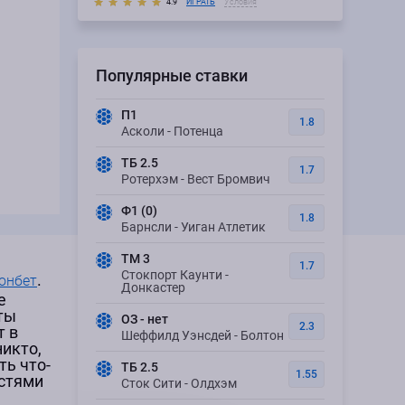
Условия
4.9
ИГРАТЬ
Популярные ставки
П1
1.8
Асколи - Потенца
ТБ 2.5
1.7
Ротерхэм - Вест Бромвич
Ф1 (0)
1.8
Барнсли - Уиган Атлетик
ТМ 3
1.7
Стокпорт Каунти -
.
онбет
Донкастер
е
ыты
ОЗ - нет
2.3
т в
Шеффилд Уэнсдей - Болтон
никто,
ть что-
ТБ 2.5
1.55
остями
Сток Сити - Олдхэм