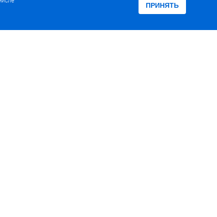
числе
ПРИНЯТЬ
ентр
Online Bookmakers
О нас
ветов - Балтика
Авторы
луолл
Контакты
 Хаддерсфилд
Политика Cookie