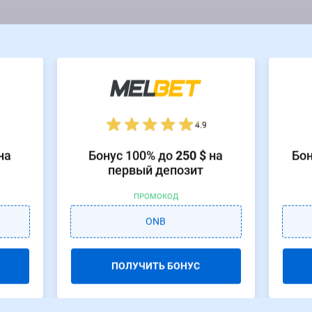
4.9
Новости
на
Бонус 100% до
250 $
на
Бон
первый депозит
28.08.2024
ПРОМОКОД
ты на «Локомотив» –
10 000 рублей за прогноз на
ар» БК BetBoom
– “Аталанта” от БК Олимпбе
ONB
BetBoom на правах титульного
Букмекер Олимпбет начислит ф
московского «Локомотива»
авторам верного прогноза на
ПОЛУЧИТЬ БОНУС
ал розыгрыш VIP-билетов на
центральный матч 3-го тура Сер
ю игру 7-го тура Российской
сезона-2024/25 “Интер” – “Атала
ги сезона-2024/25...
я Коробач
Марья Коробач