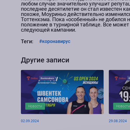
любом случае значительно улучшит репута
последнее десятилетие он стал известен ка
похоже, Моуриньо действительно изменился,
Тоттенхэма. Пока «особенный» не добился н
положение в турнирной таблице. Все может
следующей кампании.
Теги:
#коронавирус
Другие записи
Новости
Новости
02.09.2024
29.08.2024