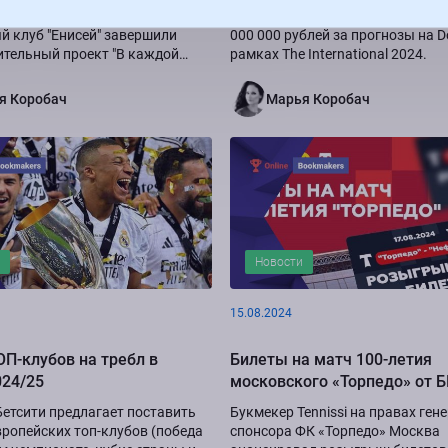
от БК Winline
ая компания "Леон" и
Букмекер Winline анонсировал 
й клуб "Енисей" завершили
000 000 рублей за прогнозы на D
ительный проект "В каждой
рамках The International 2024.
т лев". Акция направлена на
яев питомцам из приюта
я Коробач
Марья Коробач
рдце", а также...
Новости
15.08.2024
П-клубов на требл в
Билеты на матч 100-летия
024/25
московского «Торпедо» от Б
Tennissi
етсити предлагает поставить
Букмекер Tennissi на правах ген
вропейских топ-клубов (победа
спонсора ФК «Торпедо» Москва