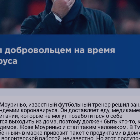
Моуриньо, известный футбольный тренер решил зан
ндемии коронавируса. Он доставляет еду, медикаме
ании, которые не могут позаботиться о себе
ся выходить из дома, поэтому должен быть кто-то, 
имое. Жозе Моуриньо и стал таким человеком. В Twi
енный» в маске привозит пакет с продуктами в дом
волонтерской работой, неизвестно. Но этот поступо