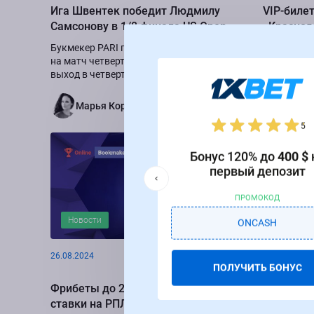
Ига Швентек победит Людмилу
VIP-биле
Самсонову в 1/8 финала US Open
«Краснод
Букмекер PARI предлагает лучшие ставки
Букмекер 
на матч четвертого круга US Open за
партнера 
выход в четвертьфинал.
анонсиров
центральну
Премьер-Ли
Марья Коробач
Марь
4.8
5
Бонус 120% до
400 $
первый депозит
ПРОМОКОД
Новости
Новости
ONCASH
26.08.2024
23.08.2024
ПОЛУЧИТЬ БОНУС
ПОЛУЧИТЬ БОНУС
Фрибеты до 250 000 рублей за
БК Леон и
ставки на РПЛ от БК Winline
благотво