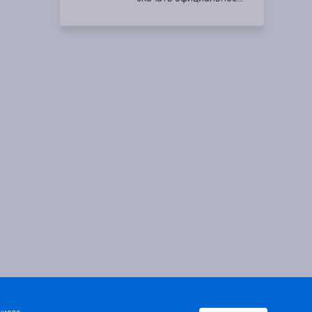
приложение 1xBet для
ставок на спорт.
Предоставляется доступ
к последней версии
приложения,...