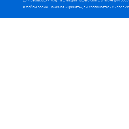
Для реализации услуг и функций нашего сайта, а также для сбо
и файлы cookie. Нажимая «Принять», вы соглашаетесь с исполь
Букмекеры
1xBet
ПРИ ПРИЗНАКАХ ЗАВИСИМОСТИ
ОБРАТИТЕСЬ К СПЕЦИАЛИСТУ
Parimatch
Leonbets
Melbet