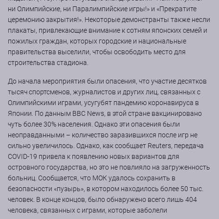
ни Олимпийские, ни Паралимпийские игры!» и «Прекратите
церемонию закрытия!». Некоторые демонстранты также несли
плакаты, привлекающие внимание к сотням японских семей и
пожилых граждан, которых городские и национальные
правительства выселили, чтобы освободить место для
строительства стадиона.
До начала мероприятия были опасения, что участие десятков
тысяч спортсменов, журналистов и других лиц, связанных с
Олимпийскими играми, усугубят пандемию коронавируса в
Японии. По данным BBC News, в этой стране вакцинировано
чуть более 30% населения. Однако эти опасения были
неоправданными – количество заразившихся после игр не
сильно увеличилось. Однако, как сообщает Reuters, передача
COVID-19 привела к появлению новых вариантов для
островного государства, но это не повлияло на загруженность
больниц. Сообщается, что МОК удалось сохранить в
безопасности «пузырь», в котором находилось более 50 тыс.
человек. В конце концов, было обнаружено всего лишь 404
человека, связанных с играми, которые заболели