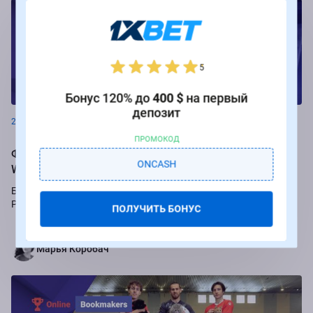
5
Новости
Бонус 120% до
400 $
на первый
депозит
26.08.2024
ПРОМОКОД
Фрибеты до 250 000 рублей за ставки на РПЛ от БК
ONCASH
Winline
Букмекер Winline подарит бесплатные ставки за пари на игры
Российской Премьер-лиги.
ПОЛУЧИТЬ БОНУС
Марья Коробач