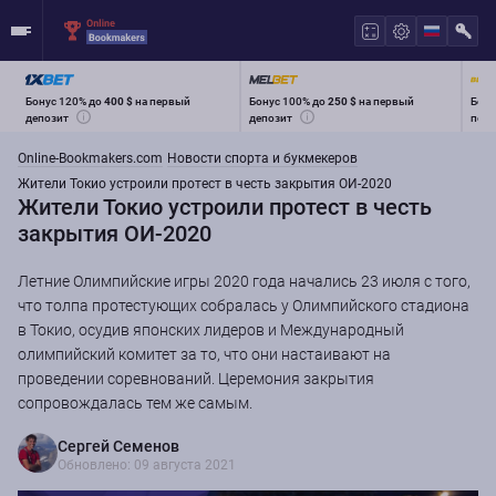
Бонус 120% до
400 $
на первый
Бонус 100% до
250 $
на первый
Бону
депозит
депозит
перв
Online-Bookmakers.com
Новости спорта и букмекеров
Жители Токио устроили протест в честь закрытия ОИ-2020
Жители Токио устроили протест в честь
закрытия ОИ-2020
Летние Олимпийские игры 2020 года начались 23 июля с того,
что толпа протестующих собралась у Олимпийского стадиона
в Токио, осудив японских лидеров и Международный
олимпийский комитет за то, что они настаивают на
проведении соревнований. Церемония закрытия
сопровождалась тем же самым.
Сергей Семенов
Обновлено: 09 августа 2021