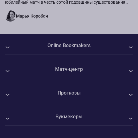
юбилейный матч в честь сотой годовщины существования
команды.
Марья Коробач
Online Bookmakers
О нас
Матч-центр
Авторы
Все матчи
Контакты
Прогнозы
ФК Ростов - ЦСКА М
Политика Cookie
Все прогнозы на спорт
Виченца - Катания
Конфиденциальность
Букмекеры
Футбол
Асколи - Потенца
Адреса ППС
1xBet
Хоккей