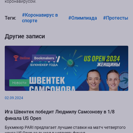
коронавирусом.
#Коронавирус в
Теги:
#Олимпиада
#Протесты
спорте
Другие записи
Новости
02.09.2024
Ига Швентек победит Людмилу Самсонову в 1/8
финала US Open
Букмекер PARI предлагает лучшие ставки на матч четвертого
круга US Open за выход в четвертьфинал.