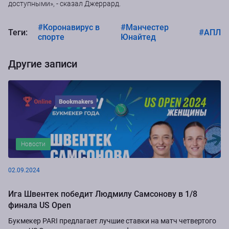
доступными», - сказал Джеррард.
#Коронавирус в
#Манчестер
Теги:
#АПЛ
спорте
Юнайтед
Другие записи
Новости
02.09.2024
Ига Швентек победит Людмилу Самсонову в 1/8
финала US Open
Букмекер PARI предлагает лучшие ставки на матч четвертого