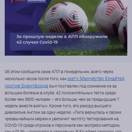
Об этом сообщила сама АПЛ в понедельник, всего через
матч Манчестер Юнайтед
несколько часов после того, как
против Брентфорда
был поставлен под сомнение из-за
вспышки болезни в клубе. 42 положительных теста среди
более чем 3800 человек – это больше, чем за предыдущие 7
недель вместе взятых. Кроме того, это рекорд высшего
дивизиона Англии за одну неделю. «Лига вернулась к своим
чрезвычайным мерам и увеличит частоту тестирования на
COVID-19 среди игроков и персонала как экспресс-методом,
так и ПЦР», - говорится в заявлении. В Юнайтед заявили, что