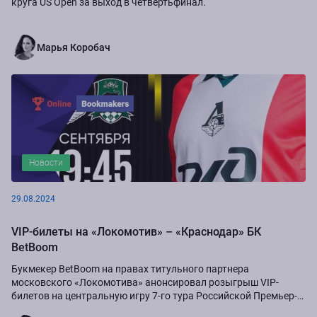
круга US Open за выход в четвертьфинал.
Марья Коробач
Новости
29.08.2024
VIP-билеты на «Локомотив» – «Краснодар» БК
BetBoom
Букмекер BetBoom на правах титульного партнера
московского «Локомотива» анонсировал розыгрыш VIP-
билетов на центральную игру 7-го тура Российской Премьер-
Лиги сезона-2024/25...