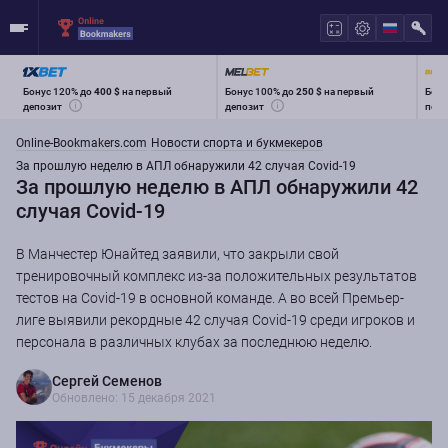
Бонус 120% до
400 $
на первый
Бонус 100% до
250 $
на первый
Бону
депозит
депозит
перв
Online-Bookmakers.com
Новости спорта и букмекеров
За прошлую неделю в АПЛ обнаружили 42 случая Covid-19
За прошлую неделю в АПЛ обнаружили 42
случая Covid-19
В Манчестер Юнайтед заявили, что закрыли свой
тренировочный комплекс из-за положительных результатов
тестов на Covid-19 в основной команде. А во всей Премьер-
лиге выявили рекордные 42 случая Covid-19 среди игроков и
персонала в различных клубах за последнюю неделю.
Сергей Семенов
Обновлено: 15 декабря 2021