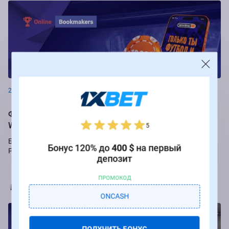
Новости
26.08.2024
Фрибеты до 250 000 рублей за ставки на РПЛ от БК
Winline
5
Букмекер Winline подарит бесплатные ставки за пари на игры
Бонус 120% до
400 $
на первый
Российской Премьер-лиги.
депозит
ПРОМОКОД
Марья Коробач
ONCASH
ПОЛУЧИТЬ БОНУС