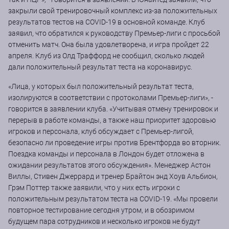
закрыли свой тренировочный комплекс из-за положительных
результатов тестов на COVID-19 в основной команде. Клуб
заявил, что обратился к руководству Премьер-лиги с просьбой
отменить матч. Она была удовлетворена, и игра пройдет 22
апреля. Клуб из Олд Траффорд не сообщил, сколько людей
дали положительный результат теста на коронавирус.
«Лица, у которых был положительный результат теста,
изолируются в соответствии с протоколами Премьер-лиги», -
говорится в заявлении клуба. «Учитывая отмену тренировок и
перерыв в работе команды, а также наш приоритет здоровью
игроков и персонала, клуб обсуждает с Премьер-лигой,
безопасно ли проведение игры против Брентфорда во вторник.
Поездка команды и персонала в Лондон будет отложена в
ожидании результатов этого обсуждения». Менеджер Астон
Виллы, Стивен Джеррард и тренер Брайтон энд Хоув Альбион,
Грэм Поттер также заявили, что у них есть игроки с
положительным результатом теста на COVID-19. «Мы провели
повторное тестирование сегодня утром, и в обозримом
будущем пара сотрудников и несколько игроков не будут