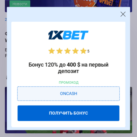
Новости
26.08.2024
Фрибеты до 250 000 рублей за ставки на РПЛ от БК
Winline
Букмекер Winline подарит бесплатные ставки за пари на игры
5
Российской Премьер-лиги.
Бонус 120% до
400 $
на первый
депозит
Марья Коробач
ПРОМОКОД
ONCASH
ПОЛУЧИТЬ БОНУС
Новости