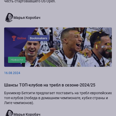
честь стартовавшего US Open.
Марья Коробач
Новости
16.08.2024
Шансы ТОП-клубов на требл в сезоне-2024/25
Букмекер Бетсити предлагает поставить на требл европейских
топ-клубов (победа в домашнем чемпионате, кубке страны и
Лиге чемпионов).
Марья Коробач