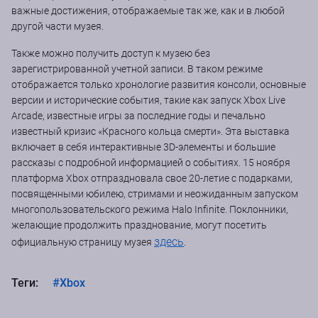
важные достижения, отображаемые так же, как и в любой
другой части музея.
Также можно получить доступ к музею без
зарегистрированной учетной записи. В таком режиме
отображается только хронологие развития консоли, основные
версии и исторические события, такие как запуск Xbox Live
Arcade, известные игры за последние годы и печально
известный кризис «Красного кольца смерти». Эта выставка
включает в себя интерактивные 3D-элементы и большие
рассказы с подробной информацией о событиях. 15 ноября
платформа Xbox отпраздновала свое 20-летие с подарками,
посвященными юбилею, стримами и неожиданным запуском
многопользовательского режима Halo Infinite. Поклонники,
желающие продолжить празднование, могут посетить
здесь
официальную страницу музея
.
Теги:
#Xbox