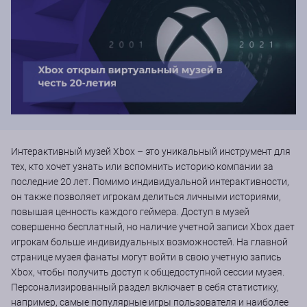
Интерактивный музей Xbox – это уникальный инструмент для
тех, кто хочет узнать или вспомнить историю компании за
последние 20 лет. Помимо индивидуальной интерактивности,
он также позволяет игрокам делиться личными историями,
повышая ценность каждого геймера. Доступ в музей
совершенно бесплатный, но наличие учетной записи Xbox дает
игрокам больше индивидуальных возможностей. На главной
странице музея фанаты могут войти в свою учетную запись
Xbox, чтобы получить доступ к общедоступной сессии музея.
Персонализированный раздел включает в себя статистику,
например, самые популярные игры пользователя и наиболее