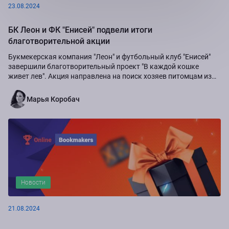
23.08.2024
БК Леон и ФК "Енисей" подвели итоги
благотворительной акции
Букмекерская компания "Леон" и футбольный клуб "Енисей"
завершили благотворительный проект "В каждой кошке
живет лев". Акция направлена на поиск хозяев питомцам из
приюта "Золотое сердце", а также...
Марья Коробач
Новости
21.08.2024