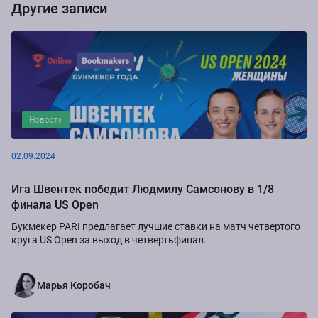
Другие записи
Новости
02.09.2024
Ига Швентек победит Людмилу Самсонову в 1/8
финала US Open
Букмекер PARI предлагает лучшие ставки на матч четвертого
круга US Open за выход в четвертьфинал.
Марья Коробач