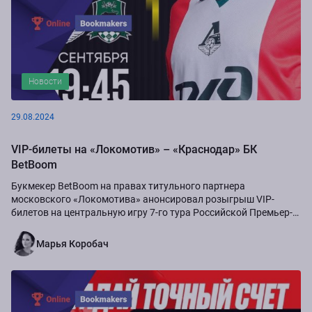
Новости
29.08.2024
VIP-билеты на «Локомотив» – «Краснодар» БК
BetBoom
Букмекер BetBoom на правах титульного партнера
московского «Локомотива» анонсировал розыгрыш VIP-
билетов на центральную игру 7-го тура Российской Премьер-
Лиги сезона-2024/25...
Марья Коробач