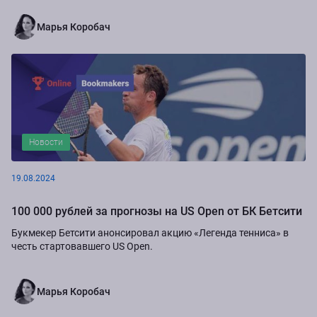
Марья Коробач
Новости
19.08.2024
100 000 рублей за прогнозы на US Open от БК Бетсити
Букмекер Бетсити анонсировал акцию «Легенда тенниса» в
честь стартовавшего US Open.
Марья Коробач