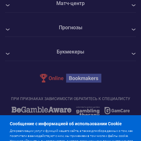
Матч-центр
Авторы
Все матчи
Контакты
Прогнозы
Енисей - Текстильщик
Политика Cookie
Все прогнозы на спорт
Кембридж Юнайтед - Барнет
Конфиденциальность
Букмекеры
Футбол
Крылья Советов - Балтика
Адреса ППС
1xBet
Хоккей
КПР - Миллуолл
Parimatch
Теннис
Дерби Каунти - Линкольн Сити
Leonbets
ПРИ ПРИЗНАКАХ ЗАВИСИМОСТИ ОБРАТИТЕСЬ К СПЕЦИАЛИСТУ
UFC
Melbet
Баскетбол
Сообщение с информацией об использовании Cookie
Betwinner
Для лиц старше 18 лет
© 2026 «Онлайн Букмекеры»
Для реализации услуг и функций нашего сайта, а также для сбора данных о том, как
посетители взаимодействуют с ним, мы применяем в том числе и файлы cookie.
Marathonbet
Нажимая «Принять», вы соглашаетесь с использованием нами таких инструментов.