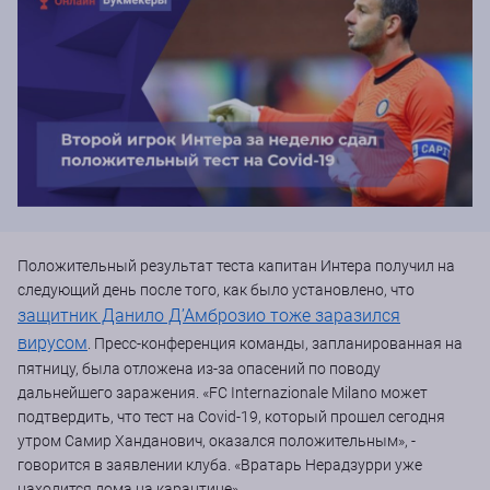
Положительный результат теста капитан Интера получил на
следующий день после того, как было установлено, что
защитник Данило Д’Амброзио тоже заразился
вирусом
. Пресс-конференция команды, запланированная на
пятницу, была отложена из-за опасений по поводу
дальнейшего заражения. «FC Internazionale Milano может
подтвердить, что тест на Covid-19, который прошел сегодня
утром Самир Ханданович, оказался положительным», -
говорится в заявлении клуба. «Вратарь Нерадзурри уже
находится дома на карантине».