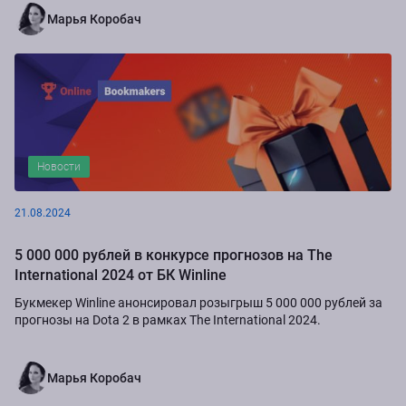
Марья Коробач
Новости
21.08.2024
5 000 000 рублей в конкурсе прогнозов на The
International 2024 от БК Winline
Букмекер Winline анонсировал розыгрыш 5 000 000 рублей за
прогнозы на Dota 2 в рамках The International 2024.
Марья Коробач