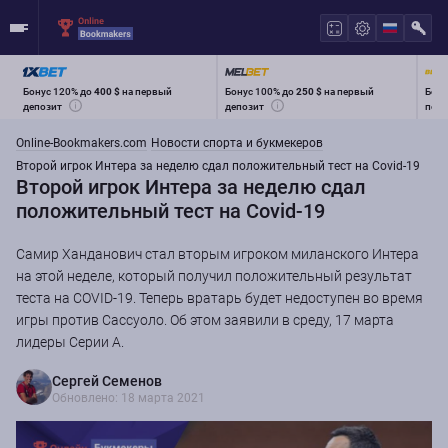
Бонус 120% до
400 $
на первый
Бонус 100% до
250 $
на первый
Бону
депозит
депозит
перв
Online-Bookmakers.com
Новости спорта и букмекеров
Второй игрок Интера за неделю сдал положительный тест на Covid-19
Второй игрок Интера за неделю сдал
положительный тест на Covid-19
Самир Ханданович стал вторым игроком миланского Интера
на этой неделе, который получил положительный результат
теста на COVID-19. Теперь вратарь будет недоступен во время
игры против Сассуоло. Об этом заявили в среду, 17 марта
лидеры Серии А.
Сергей Семенов
Обновлено: 18 марта 2021