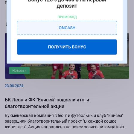
Российской Премьер-лиги.
депозит
ПРОМОКОД
Марья Коробач
ONCASH
ПОЛУЧИТЬ БОНУС
Новости
23.08.2024
БК Леон и ФК "Енисей" подвели итоги
благотворительной акции
Букмекерская компания "Леон" и футбольный клуб "Енисей"
завершили благотворительный проект "В каждой кошке
живет лев". Акция направлена на поиск хозяев питомцам из
приюта "Золотое сердце", а также...