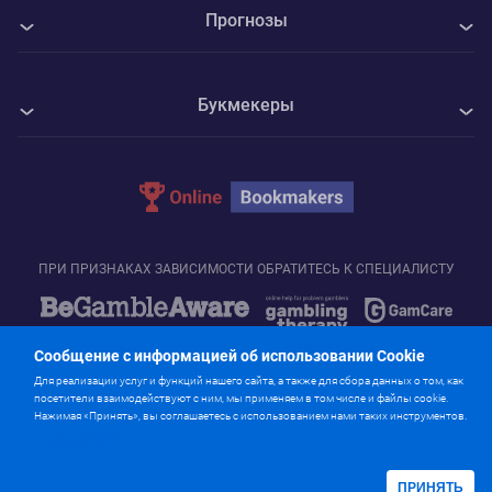
Все матчи
Контакты
Прогнозы
Факел - Ахмат
Политика Cookie
Все прогнозы на спорт
Плимут - Эксетер
Конфиденциальность
Букмекеры
Футбол
Полисся Житомир - Металлист 1925
Адреса ППС
1xBet
Хоккей
Карпаты Львов - ЛНЗ Лебедин
Parimatch
Теннис
Мура - ФК Радомлье
Leonbets
ПРИ ПРИЗНАКАХ ЗАВИСИМОСТИ ОБРАТИТЕСЬ К СПЕЦИАЛИСТУ
UFC
Melbet
Баскетбол
Сообщение с информацией об использовании Cookie
Betwinner
Для лиц старше 18 лет
© 2026 «Онлайн Букмекеры»
Для реализации услуг и функций нашего сайта, а также для сбора данных о том, как
посетители взаимодействуют с ним, мы применяем в том числе и файлы cookie.
Marathonbet
Нажимая «Принять», вы соглашаетесь с использованием нами таких инструментов.
Все права защищены
Подробнее
Pin-Up
ПРИНЯТЬ