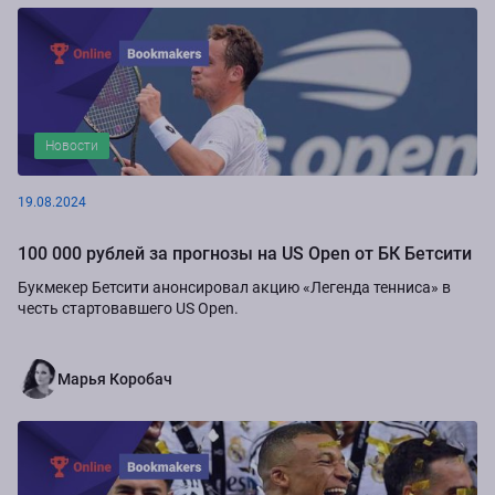
Новости
19.08.2024
100 000 рублей за прогнозы на US Open от БК Бетсити
Букмекер Бетсити анонсировал акцию «Легенда тенниса» в
честь стартовавшего US Open.
Марья Коробач