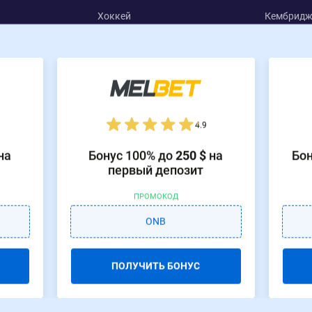
Хоккей
Кембридж 
Теннис
Крылья Со
UFC
КПР - Мил
Баскетбол
Дерби Кау
4.9
на
Бонус 100% до
250 $
на
Бон
первый депозит
ПРОМОКОД
ONB
ПОЛУЧИТЬ БОНУС