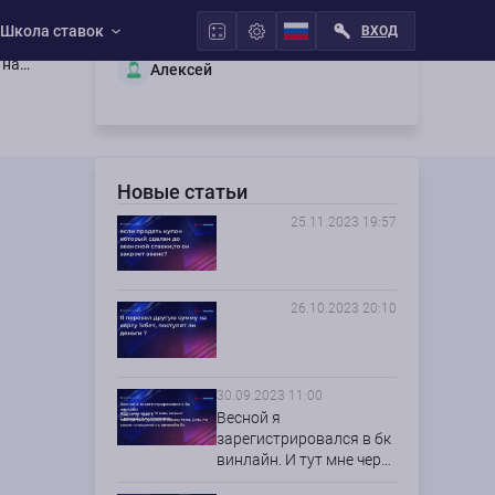
Ставки отстой выкупа ставки почти
ерального
нет совсем если есть то...
Школа ставок
ВХОД
 на
Алексей
годовщины
Новые статьи
25.11.2023 19:57
26.10.2023 20:10
30.09.2023 11:00
Весной я
зарегистрировался в бк
винлайн. И тут мне через
10 мин звонит оператор