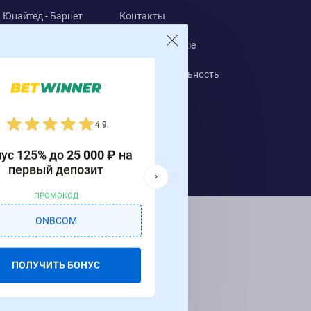
Юнайтед - Барнет
Контакты
ветов - Балтика
Политика Cookie
луолл
Конфиденциальность
нти - Линкольн Сити
Адреса ППС
4.9
4
ус 125% до
25 000 ₽
на
Фрибеты до
20 00
первый депозит
ПРОМОКОД
ПРОМОКОД
ONBCOM
ONB
ПОЛУЧИТЬ БОНУС
ПОЛУЧИТЬ БОНУ