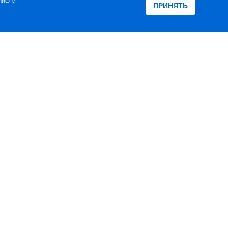
числе
ПРИНЯТЬ