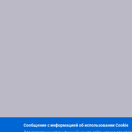
Сообщение с информацией об использовании Cookie