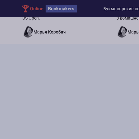
Букмекер Бетсити анонсировал акцию
Букмекер Б
Букмекерские к
«Легенда тенниса» в честь стартовавшего
на требл е
US Open.
в домашнем
Лиге чемпи
Марья Коробач
Марь