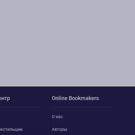
ентр
Online Bookmakers
О нас
Текстильщик
Авторы