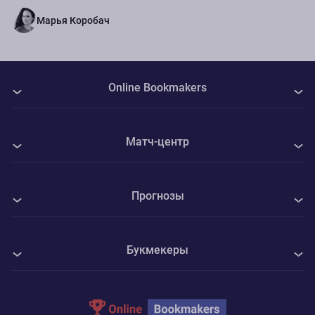
команды.
Марья Коробач
Online Bookmakers
О нас
Матч-центр
Авторы
Все матчи
Контакты
Прогнозы
Динамо М - Динамо Махачкала
Политика Cookie
Все прогнозы на спорт
Камаз Н-Ч - Волга Ульяновск
Конфиденциальность
Букмекеры
Футбол
Зенит - Родина Москва
Адреса ППС
1xBet
Хоккей
Мэнсфилд - Шеффилд Юнайтед