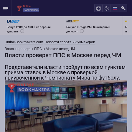
Бонус 120% до
400 $
на первый
Бонус 100% до
250 $
на первый
Бону
депозит
депозит
перв
Online-Bookmakers.com
Новости спорта и букмекеров
Власти проверят ППС в Москве перед ЧМ
Власти проверят ППС в Москве перед ЧМ
Представители власти пройдут по всем пунктам
приема ставок в Москве с проверкой,
приуроченной к Чемпионату Мира по футболу.