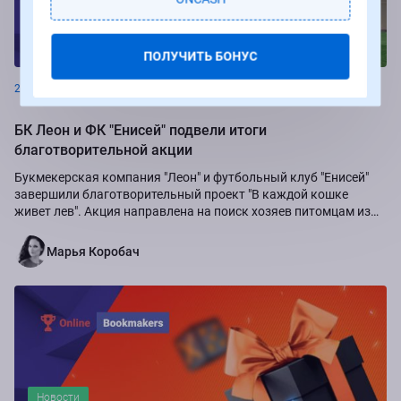
Новости
ПОЛУЧИТЬ БОНУС
23.08.2024
БК Леон и ФК "Енисей" подвели итоги
благотворительной акции
Букмекерская компания "Леон" и футбольный клуб "Енисей"
завершили благотворительный проект "В каждой кошке
живет лев". Акция направлена на поиск хозяев питомцам из
приюта "Золотое сердце", а также...
Марья Коробач
Новости