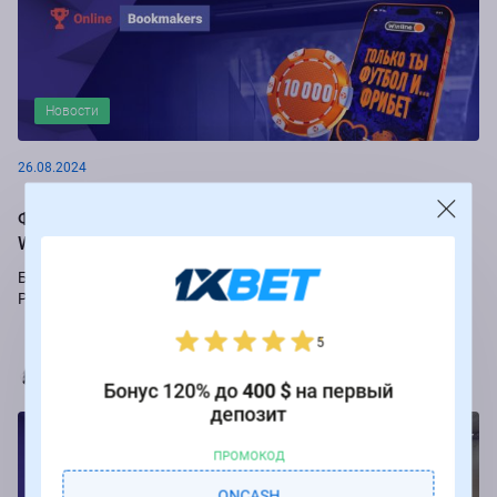
Новости
26.08.2024
Фрибеты до 250 000 рублей за ставки на РПЛ от БК
Winline
Букмекер Winline подарит бесплатные ставки за пари на игры
Российской Премьер-лиги.
5
Марья Коробач
Бонус 120% до
400 $
на первый
депозит
ПРОМОКОД
ONCASH