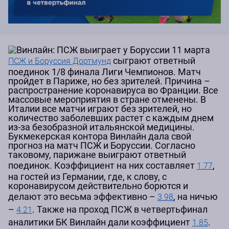
11 марта
сыграют ответный
ПСЖ и Боруссия Дортмунд
поединок 1/8 финала Лиги Чемпионов. Матч
пройдет в Париже, но без зрителей. Причина –
распространение коронавируса во Франции. Все
массовые мероприятия в стране отменены. В
Италии все матчи играют без зрителей, но
количество заболевших растет с каждым днем
из-за безобразной итальянской медицины.
Букмекерская контора Винлайн дала свой
прогноз на матч ПСЖ и Боруссии. Согласно
таковому, парижане выиграют ответный
поединок. Коэффициент на них составляет
,
1.77
на гостей из Германии, где, к слову, с
коронавирусом действительно борются и
делают это весьма эффективно –
, на ничью
3.98
–
. Также на проход ПСЖ в четвертьфинал
4.21
аналитики БК Винлайн дали коэффициент
.
1.85