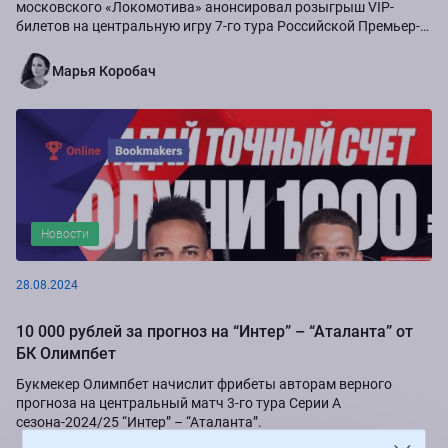
московского «Локомотива» анонсировал розыгрыш VIP-
билетов на центральную игру 7-го тура Российской Премьер-
Лиги сезона-2024/25...
Марья Коробач
Новости
28.08.2024
10 000 рублей за прогноз на “Интер” – “Аталанта” от
БК Олимпбет
Букмекер Олимпбет начислит фрибеты авторам верного
прогноза на центральный матч 3-го тура Серии А
сезона-2024/25 “Интер” – “Аталанта”.