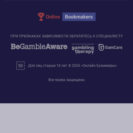
Уиком - Стивенэйдж
Адреса ППС
1xBet
Хоккей
Мидлсбро - Рексем
Parimatch
Теннис
Енисей - Текстильщик
Leonbets
ПРИ ПРИЗНАКАХ ЗАВИСИМОСТИ ОБРАТИТЕСЬ К СПЕЦИАЛИСТУ
UFC
Melbet
Баскетбол
Betwinner
Для лиц старше 18 лет
© 2026 «Онлайн Букмекеры»
Marathonbet
Все права защищены
Pin-Up