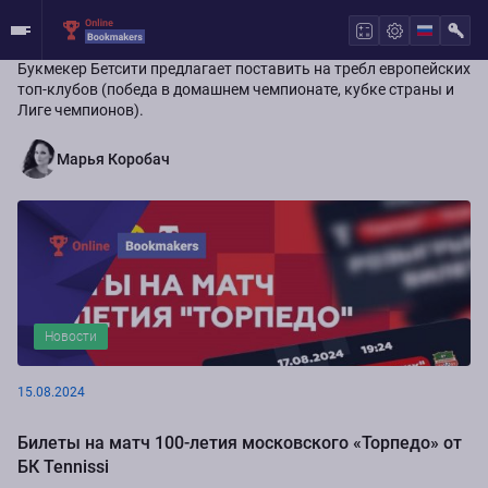
Шансы ТОП-клубов на требл в сезоне-2024/25
Букмекер Бетсити предлагает поставить на требл европейских
топ-клубов (победа в домашнем чемпионате, кубке страны и
Лиге чемпионов).
Марья Коробач
Новости
15.08.2024
Билеты на матч 100-летия московского «Торпедо» от
БК Tennissi