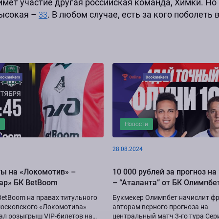
римет участие другая российская команда, Химки. Но
высокая –
. В любом случае, есть за кого поболеть 
33
Новости
28.08.2024
ты на «Локомотив» –
10 000 рублей за прогноз на
ар» БК BetBoom
– “Аталанта” от БК Олимпбе
BetBoom на правах титульного
Букмекер Олимпбет начислит ф
московского «Локомотива»
авторам верного прогноза на
ал розыгрыш VIP-билетов на
центральный матч 3-го тура Сер