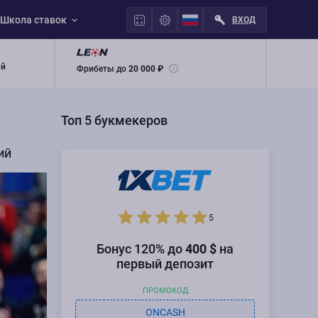
Школа ставок
ВХОД
ый
Фрибеты до
20 000 ₽
Топ 5 букмекеров
ий
5
Бонус 120% до
400 $
на
первый депозит
ПРОМОКОД
ONCASH