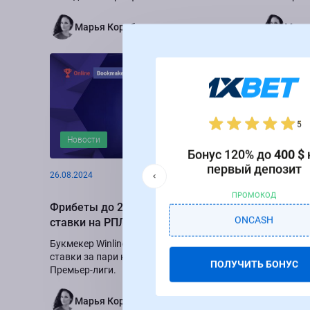
центральну
Премьер-Ли
Марья Коробач
Марь
4.8
5
Новости
Новости
Бонус 120% до
400 $
первый депозит
26.08.2024
23.08.2024
ПРОМОКОД
Фрибеты до 250 000 рублей за
БК Леон и
ONCASH
ставки на РПЛ от БК Winline
благотво
Букмекер Winline подарит бесплатные
Букмекерск
ставки за пари на игры Российской
футбольны
ПОЛУЧИТЬ БОНУС
ПОЛУЧИТЬ БОНУС
Премьер-лиги.
благотвор
кошке живе
поиск хоз
Марья Коробач
Марь
"Золотое се