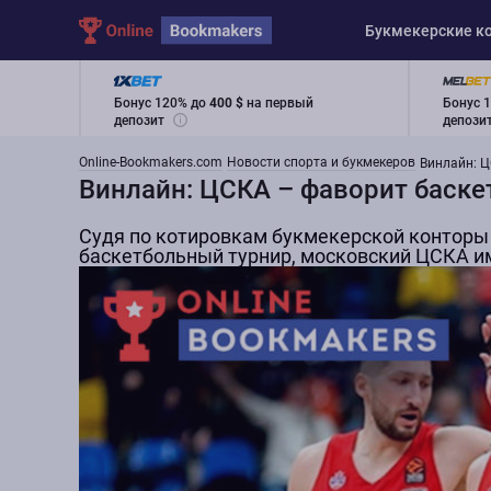
Букмекерские к
Бонус 120% до
400 $
на первый
Бонус 
депозит
депози
Online-Bookmakers.com
Новости спорта и букмекеров
Винлайн: Ц
Винлайн: ЦСКА – фаворит баске
Судя по котировкам букмекерской конторы
баскетбольный турнир, московский ЦСКА и