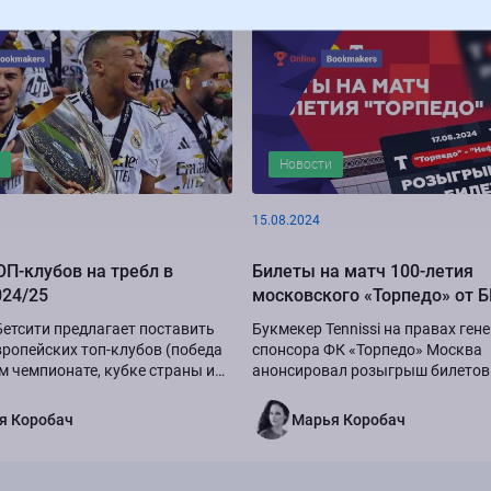
Новости
15.08.2024
П-клубов на требл в
Билеты на матч 100-летия
024/25
московского «Торпедо» от Б
Tennissi
етсити предлагает поставить
Букмекер Tennissi на правах ген
вропейских топ-клубов (победа
спонсора ФК «Торпедо» Москва
 чемпионате, кубке страны и
анонсировал розыгрыш билетов
онов).
юбилейный матч в честь сотой 
существования команды.
я Коробач
Марья Коробач