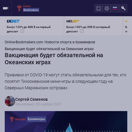
Бонус 120% до
400 $
на первый
Бонус 100% до
250 $
на первый
Бону
депозит
депозит
перв
Online-Bookmakers.com
Новости спорта и букмекеров
Вакцинация будет обязательной на Океанских играх
Вакцинация будет обязательной на
Океанских играх
Прививки от COVID-19 могут стать обязательными для тех, кто
посетит Тихоокеанские мини-игры в следующем году на
Северных Марианских островах.
Сергей Семенов
Обновлено: 09 ноября 2021