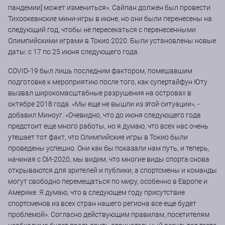
пандемии] может измениться». Сайпан должен был провести
Тихоокеанские мини-игры в июне, но они были перенесены на
следующий год, чтобы не пересекаться с перенесенными
Олимпийскими играми в Токио 2020. Были установлены новые
даты: с 17 по 25 июня следующего года.
COVID-19 был лишь последним фактором, помешавшим
подготовке к мероприятию после того, как супертайфун Юту
вызвал широкомасштабные разрушения на островах в
октябре 2018 года. «Мы еще не вышли из этой ситуации», -
добавил Миноуг. «Очевидно, что до июня следующего года
предстоит еще много работы, но я думаю, что всех нас очень
утешает тот факт, что Олимпийские игры в Токио были
проведены успешно. Они как бы показали нам путь, и теперь,
начиная с ОИ-2020, мы видим, что многие виды спорта снова
открываются для зрителей и публики, а спортсмены и команды
могут свободно перемещаться по миру, особенно в Европе и
Америке. Я думаю, что в следующем году присутствие
спортсменов из всех стран нашего региона все еще будет
проблемой». Согласно действующим правилам, посетителям