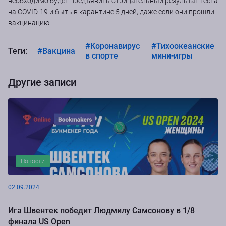
необходимо будет предъявить отрицательный результат теста
на COVID-19 и быть в карантине 5 дней, даже если они прошли
вакцинацию.
#Коронавирус
#Тихоокеанские
Теги:
#Вакцина
в спорте
мини-игры
Другие записи
Новости
02.09.2024
Ига Швентек победит Людмилу Самсонову в 1/8
финала US Open