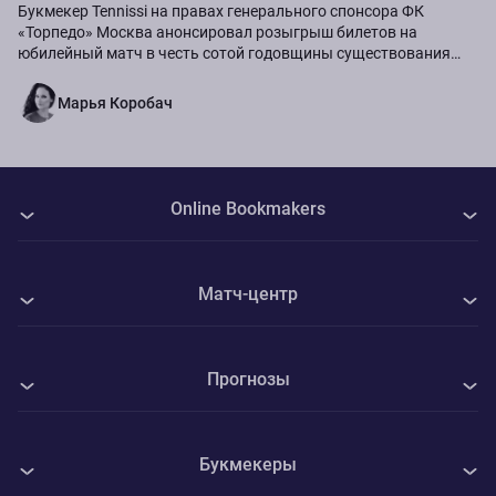
Букмекер Tennissi на правах генерального спонсора ФК
«Торпедо» Москва анонсировал розыгрыш билетов на
юбилейный матч в честь сотой годовщины существования
команды.
Марья Коробач
Online Bookmakers
О нас
Матч-центр
Авторы
Все матчи
Контакты
Прогнозы
Динамо М - Динамо Махачкала
Политика Cookie
Все прогнозы на спорт
Камаз Н-Ч - Волга Ульяновск
Конфиденциальность
Букмекеры
Футбол