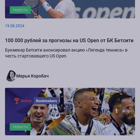
Новости
19.08.2024
100 000 рублей за прогнозы на US Open от БК Бетсити
Букмекер Бетсити анонсировал акцию «Легенда тенниса» в
честь стартовавшего US Open.
Марья Коробач
Новости