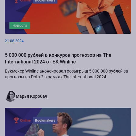
Новости
21.08.2024
5 000 000 рублей в конкурсе прогнозов на The
International 2024 от БК Winline
Букмекер Winline анонсировал розыгрыш 5 000 000 рублей за
прогнозы на Dota 2 в рамках The International 2024.
Марья Коробач