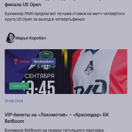
финала US Open
Букмекер PARI предлагает лучшие ставки на матч четвертого
круга US Open за выход в четвертьфинал.
Марья Коробач
Новости
29.08.2024
VIP-билеты на «Локомотив» – «Краснодар» БК
BetBoom
Букмекер BetBoom на правах титульного партнера