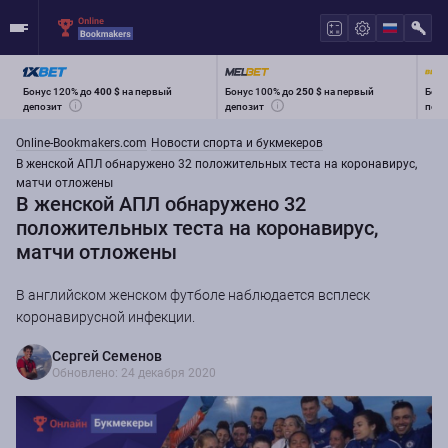
Бонус 120% до
400 $
на первый
Бонус 100% до
250 $
на первый
Бону
депозит
депозит
перв
Online-Bookmakers.com
Новости спорта и букмекеров
В женской АПЛ обнаружено 32 положительных теста на коронавирус,
матчи отложены
В женской АПЛ обнаружено 32
положительных теста на коронавирус,
матчи отложены
В английском женском футболе наблюдается всплеск
коронавирусной инфекции.
Сергей Семенов
Обновлено: 24 декабря 2020