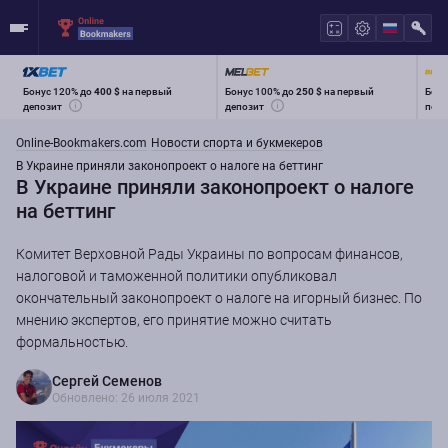
Бонус 120% до
400 $
на первый
Бонус 100% до
250 $
на первый
Бону
депозит
депозит
перв
Online-Bookmakers.com
Новости спорта и букмекеров
В Украине приняли законопроект о налоге на беттинг
В Украине приняли законопроект о налоге
на беттинг
Комитет Верховной Рады Украины по вопросам финансов,
налоговой и таможенной политики опубликовал
окончательный законопроект о налоге на игорный бизнес. По
мнению экспертов, его принятие можно считать
формальностью.
Сергей Семенов
Обновлено: 26 июля 2021