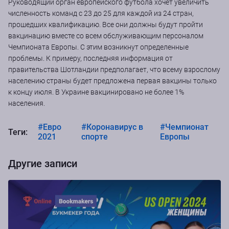
Руководящий орган европейского футбола хочет увеличить
численность команд с 23 до 25 для каждой из 24 стран,
прошедших квалификацию. Все они должны будут пройти
вакцинацию вместе со всем обслуживающим персоналом
Чемпионата Европы. С этим возникнут определенные
проблемы. К примеру, последняя информация от
правительства Шотландии предполагает, что всему взрослому
населению страны будет предложена первая вакцины только
к концу июля. В Украине вакцинировано не более 1%
населения.
#Евро
#Коронавирус в
#Чемпионат
Теги:
2021
спорте
Европы
Другие записи