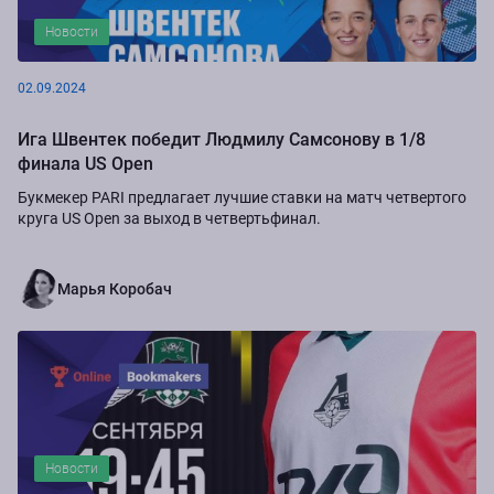
Новости
02.09.2024
Ига Швентек победит Людмилу Самсонову в 1/8
финала US Open
Букмекер PARI предлагает лучшие ставки на матч четвертого
круга US Open за выход в четвертьфинал.
Марья Коробач
Новости