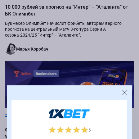
10 000 рублей за прогноз на “Интер” – “Аталанта” от
БК Олимпбет
Букмекер Олимпбет начислит фрибеты авторам верного
прогноза на центральный матч 3-го тура Серии А
сезона-2024/25 “Интер” – “Аталанта”.
Марья Коробач
Новости
26.08.2024
Фрибеты до 250 000 рублей за ставки на РПЛ от БК
5
Winline