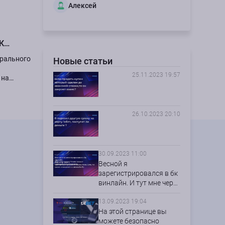
Алексей
К
ерального
Новые статьи
25.11.2023 19:57
 на
годовщины
26.10.2023 20:10
30.09.2023 11:00
Весной я
зарегистрировался в бк
винлайн. И тут мне через
10 мин звонит оператор
теле 2 с просьбой
13.09.2023 19:04
подтвердить
На этой странице вы
паспортные данные в
можете безопасно