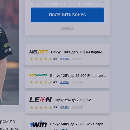
ПОЛУЧИТЬ БОНУС
Подробнее
Бонус 100% до
250 $
на первый депозит
Условия
4.9
ИГРАТЬ
Бонус 125% до
25 000 ₽
на первый депозит
Условия
4.9
ИГРАТЬ
Фрибеты до
20 000 ₽
Условия
4.9
ИГРАТЬ
ором по
Бонус 500% до
75 000 ₽
на первый депозит
куссиям,