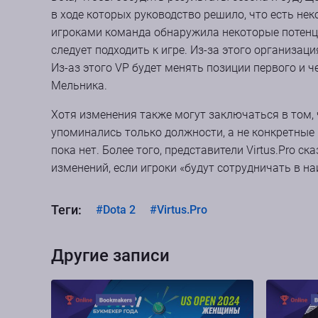
в ходе которых руководство решило, что есть не
игроками команда обнаружила некоторые потенц
следует подходить к игре. Из-за этого организа
Из-аз этого VP будет менять позиции первого и че
Мельника.
Хотя изменения также могут заключаться в том, 
упоминались только должности, а не конкретные 
пока нет. Более того, представители Virtus.Pro с
изменений, если игроки «будут сотрудничать в н
Теги:
#Dota 2
#Virtus.Pro
Другие записи