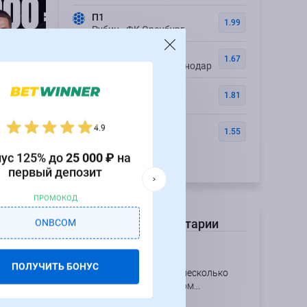
П1
1.99
Рубин - ФК Оренбург
ТБ 2.5
1.67
Спартак М - ФК Краснодар
П1
1.81
Беневенто - Равенна
 “Интер”
ТБ 2.5
4.9
4
т
1.55
Плимут - Эксетер
рибеты
ус 125% до
25 000 ₽
на
Фрибеты до
20 00
ВСЕ ПРОГНОЗЫ
первый депозит
ии А
нта”.
ПРОМОКОД
ПРОМОКОД
Последние комментарии
ONBCOM
ONB
02.04.2026 15:47
Марафон
ПОЛУЧИТЬ БОНУС
ПОЛУЧИТЬ БОНУ
Годная контора, ставил несколько
раз, все нормально. Потом...