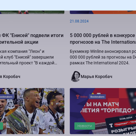
Новости
21.08.2024
 ФК "Енисей" подвели итоги
5 000 000 рублей в конкурсе
рительной акции
прогнозов на The Internation
от БК Winline
ая компания "Леон" и
Букмекер Winline анонсировал 
й клуб "Енисей" завершили
000 000 рублей за прогнозы на D
ительный проект "В каждой
рамках The International 2024.
т лев". Акция направлена на
яев питомцам из приюта
я Коробач
Марья Коробач
рдце", а также...
Новости