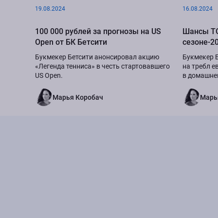
19.08.2024
16.08.2024
100 000 рублей за прогнозы на US
Шансы ТО
Open от БК Бетсити
сезоне-2
Букмекер Бетсити анонсировал акцию
Букмекер Б
«Легенда тенниса» в честь стартовавшего
на требл е
US Open.
в домашнем
Лиге чемпи
Марья Коробач
Марь