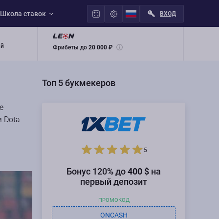
Школа ставок
ВХОД
ый
Фрибеты до
20 000 ₽
Топ 5 букмекеров
e
м Dota
5
Бонус 120% до
400 $
на
первый депозит
ПРОМОКОД
ONCASH