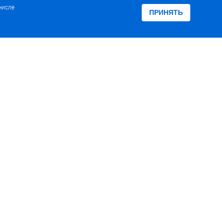
числе
ПРИНЯТЬ
ентр
Online Bookmakers
О нас
одина Москва
Авторы
 - Волга Ульяновск
Контакты