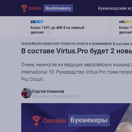
Букмекерские к
Бонус 120% до
400 $
на первый
Бонус 
депозит
депози
Online-Bookmakers.com
Новости спорта и букмекеров
В составе V
В составе Virtus.Pro будет 2 нов
Очень немногие из ведущих европейских команд п
International 10. Руководство Virtus.Pro тоже п
Pro Circuit.
Сергей Семенов
Обновлено: 02 ноября 2021