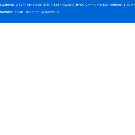
ра данных о том, как посетители взаимодействуют с ним, мы применяем в том 
Подробнее
зованием нами таких инструментов.
Прогнозы
Матч-ц
Все прогнозы на спорт
Все матчи
Футбол
Зенит - Р
Хоккей
Камаз Н-Ч