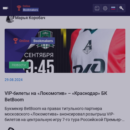
Марья Коробач
Новости
29.08.2024
VIP-билеты на «Локомотив» – «Краснодар» БК
BetBoom
Букмекер BetBoom на правах титульного партнера
московского «Локомотива» анонсировал розыгрыш VIP-
билетов на центральную игру 7-го тура Российской Премьер-
Лиги сезона-2024/25...