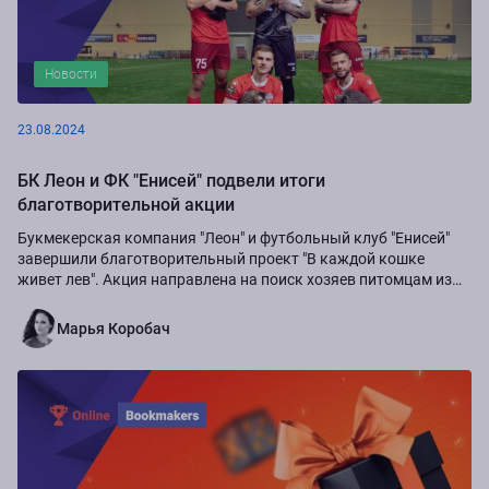
Новости
23.08.2024
БК Леон и ФК "Енисей" подвели итоги
благотворительной акции
Букмекерская компания "Леон" и футбольный клуб "Енисей"
завершили благотворительный проект "В каждой кошке
живет лев". Акция направлена на поиск хозяев питомцам из
приюта "Золотое сердце", а также...
Марья Коробач