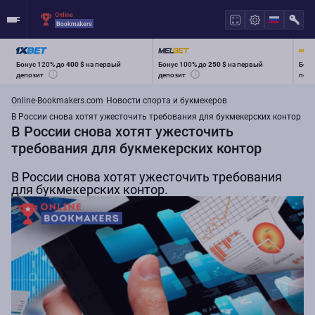
Бонус 120% до
400 $
на первый
Бонус 100% до
250 $
на первый
Бону
депозит
депозит
перв
Online-Bookmakers.com
Новости спорта и букмекеров
В России снова хотят ужесточить требования для букмекерских контор
В России снова хотят ужесточить
требования для букмекерских контор
В России снова хотят ужесточить требования
для букмекерских контор.