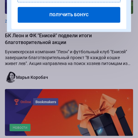
Новости
ПОЛУЧИТЬ БОНУС
23.08.2024
БК Леон и ФК "Енисей" подвели итоги
благотворительной акции
Букмекерская компания "Леон" и футбольный клуб "Енисей"
завершили благотворительный проект "В каждой кошке
живет лев". Акция направлена на поиск хозяев питомцам из
приюта "Золотое сердце", а также...
Марья Коробач
Новости