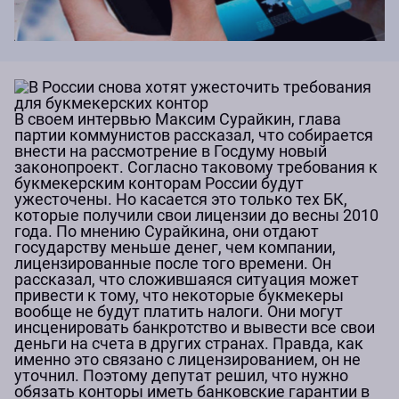
В своем интервью Максим Сурайкин, глава
партии коммунистов рассказал, что собирается
внести на рассмотрение в Госдуму новый
законопроект. Согласно таковому требования к
букмекерским конторам России будут
ужесточены. Но касается это только тех БК,
которые получили свои лицензии до весны 2010
года. По мнению Сурайкина, они отдают
государству меньше денег, чем компании,
лицензированные после того времени. Он
рассказал, что сложившаяся ситуация может
привести к тому, что некоторые букмекеры
вообще не будут платить налоги. Они могут
инсценировать банкротство и вывести все свои
деньги на счета в других странах. Правда, как
именно это связано с лицензированием, он не
уточнил. Поэтому депутат решил, что нужно
обязать конторы иметь банковские гарантии в