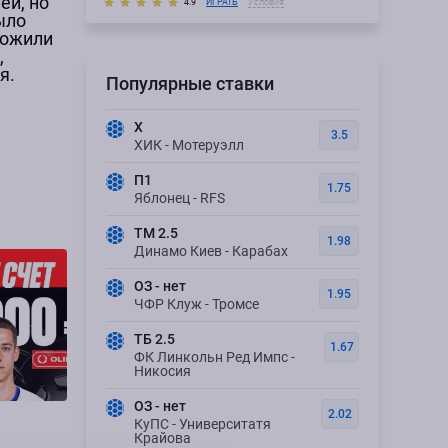
ей, но
Условия
4.9
ИГРАТЬ
ыло
ложили
,
я.
Популярные ставки
Х
3.5
ХИК - Мотеруэлл
П1
1.75
Яблонец - RFS
ТМ 2.5
1.98
Динамо Киев - Карабах
ОЗ - нет
1.95
ЧФР Клуж - Тромсе
ТБ 2.5
1.67
ФК Линкольн Ред Импс -
Никосия
ОЗ - нет
2.02
КуПС - Университатя
Крайова