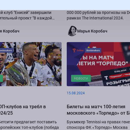
от БК Winline
ая компания "Леон" и
Букмекер Winline анонсировал 
й клуб "Енисей" завершили
000 000 рублей за прогнозы на D
ительный проект "В каждой
рамках The International 2024.
т лев". Акция направлена на
яев питомцам из приюта
я Коробач
Марья Коробач
рдце", а также...
Новости
15.08.2024
П-клубов на требл в
Билеты на матч 100-летия
024/25
московского «Торпедо» от Б
Tennissi
етсити предлагает поставить
Букмекер Tennissi на правах ген
вропейских топ-клубов (победа
спонсора ФК «Торпедо» Москва