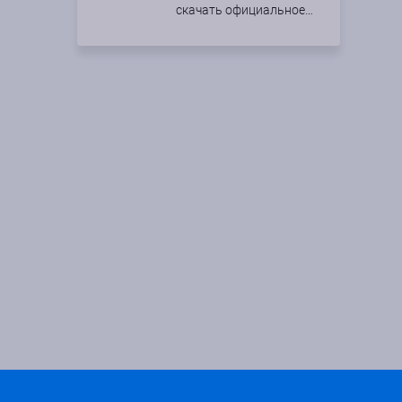
самом теле. Есть ли...
скачать официальное
приложение 1xBet для
ставок на спорт.
Предоставляется доступ
к последней версии
приложения,...