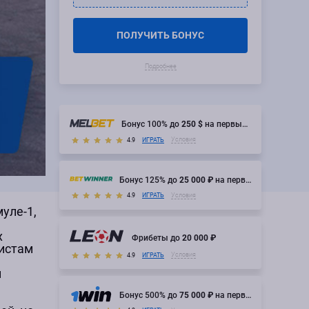
ПОЛУЧИТЬ БОНУС
Подробнее
Бонус 100% до
250 $
на первый депозит
Условия
4.9
ИГРАТЬ
Бонус 125% до
25 000 ₽
на первый депозит
Условия
4.9
ИГРАТЬ
уле-1,
.
х
Фрибеты до
20 000 ₽
листам
Условия
4.9
ИГРАТЬ
м
Бонус 500% до
75 000 ₽
на первый депозит