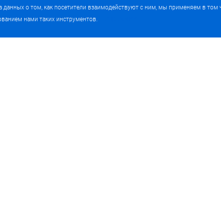
ра данных о том, как посетители взаимодействуют с ним, мы применяем в том 
Подробнее
зованием нами таких инструментов.
Прогнозы
Матч-ц
Все прогнозы на спорт
Все матчи
Футбол
ФК Интер 
Хоккей
КуПС - Ун