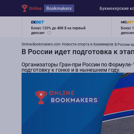
Букмекерские к
Бонус 120% до
400 $
на первый
Бонус 
депозит
депози
Online-Bookmakers.com
Новости спорта и букмекеров
В России и
В России идет подготовка к эт
Организаторы Гран-при России по Формуле-1
подготовку к гонке и в нынешнем году.