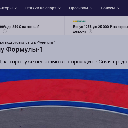
онторы
Ставки на спорт
Прогнозы
Бонусы
100% до
250 $
на первый
Бонус 125% до
25 000 ₽
на перв
т
депозит
дет подготовка к этапу Формулы-1
апу Формулы-1
, которое уже несколько лет проходит в Сочи, про