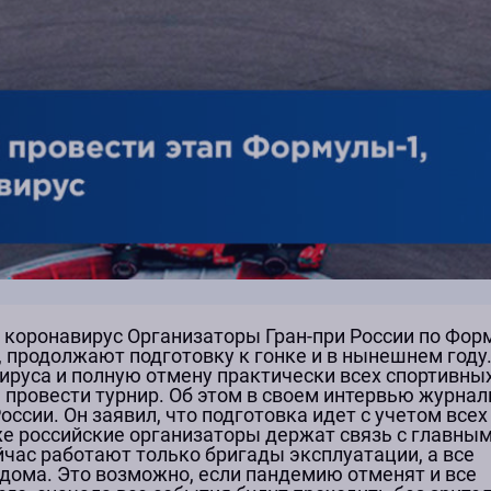
Организаторы Гран-при России по Форм
, продолжают подготовку к гонке и в нынешнем году
руса и полную отмену практически всех спортивны
я провести турнир. Об этом в своем интервью журна
оссии. Он заявил, что подготовка идет с учетом всех
е российские организаторы держат связь с главны
час работают только бригады эксплуатации, а все
дома. Это возможно, если пандемию отменят и все