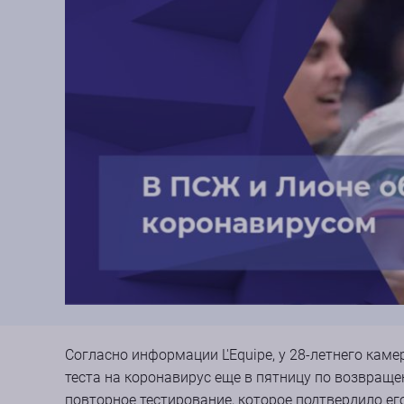
Согласно информации L'Equipe, у 28-летнего ка
теста на коронавирус еще в пятницу по возвраще
повторное тестирование, которое подтвердило ег