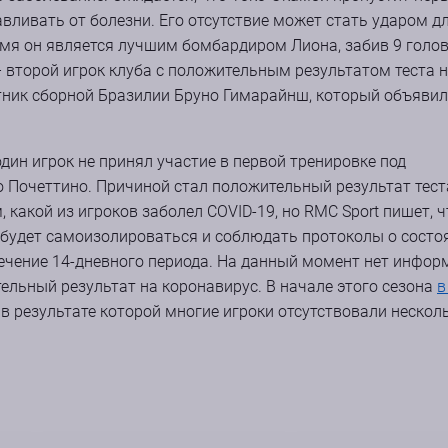
равливать от болезни. Его отсутствие может стать ударом д
емя он является лучшим бомбардиром Лиона, забив 9 голов
 второй игрок клуба с положительным результатом теста 
тник сборной Бразилии Бруно Гимарайнш, который объявил
дин игрок не принял участие в первой тренировке под
 Почеттино. Причиной стал положительный результат тест
какой из игроков заболел COVID-19, но RMC Sport пишет, ч
 будет самоизолироваться и соблюдать протоколы о состо
течение 14-дневного периода. На данный момент нет инфор
тельный результат на коронавирус. В начале этого сезона
в
 в результате которой многие игроки отсутствовали нескол