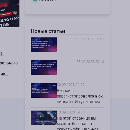
Новые статьи
25.11.2023 19:57
К
26.10.2023 20:10
ерального
 на
годовщины
30.09.2023 11:00
Весной я
зарегистрировался в бк
винлайн. И тут мне через
10 мин звонит оператор
теле 2 с просьбой
13.09.2023 19:04
подтвердить
На этой странице вы
паспортные данные в
можете безопасно
самом теле. Есть ли...
скачать официальное