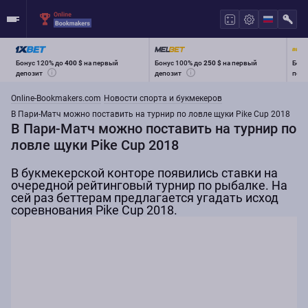
Бонус 120% до
400 $
на первый
Бонус 100% до
250 $
на первый
Бону
депозит
депозит
перв
Online-Bookmakers.com
Новости спорта и букмекеров
В Пари-Матч можно поставить на турнир по ловле щуки Pike Cup 2018
В Пари-Матч можно поставить на турнир по
ловле щуки Pike Cup 2018
В букмекерской конторе появились ставки на
очередной рейтинговый турнир по рыбалке. На
сей раз беттерам предлагается угадать исход
соревнования Pike Cup 2018.