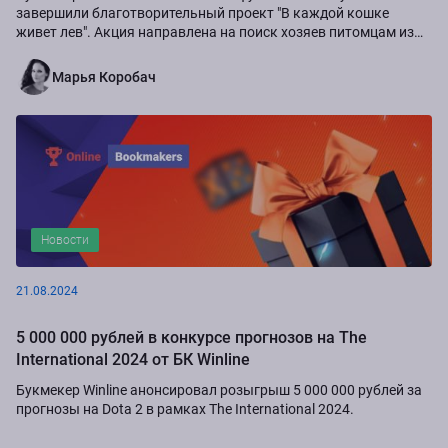
завершили благотворительный проект "В каждой кошке
живет лев". Акция направлена на поиск хозяев питомцам из
приюта "Золотое сердце", а также...
Марья Коробач
Новости
21.08.2024
5 000 000 рублей в конкурсе прогнозов на The
International 2024 от БК Winline
Букмекер Winline анонсировал розыгрыш 5 000 000 рублей за
прогнозы на Dota 2 в рамках The International 2024.