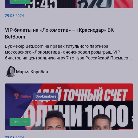
Новости
29.08.2024
VIP-билеты на «Локомотив» – «Краснодар» БК
BetBoom
Букмекер BetBoom на правах титульного партнера
московского «Локомотива» анонсировал розыгрыш VIP-
билетов на центральную игру 7-го тура Российской Премьер-
Лиги сезона-2024/25...
Марья Коробач
Новости
28.08.2024