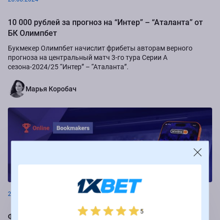
10 000 рублей за прогноз на “Интер” – “Аталанта” от
БК Олимпбет
Букмекер Олимпбет начислит фрибеты авторам верного
прогноза на центральный матч 3-го тура Серии А
сезона-2024/25 “Интер” – “Аталанта”.
Марья Коробач
Новости
26.08.2024
5
Фрибеты до 250 000 рублей за ставки на РПЛ от БК