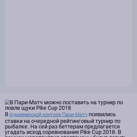
В
появились
букмекерской конторе Пари-Матч
ставки на очередной рейтинговый турнир по
рыбалке. На сей раз беттерам предлагается
угадать исход соревнования Pike Cup 2018. В