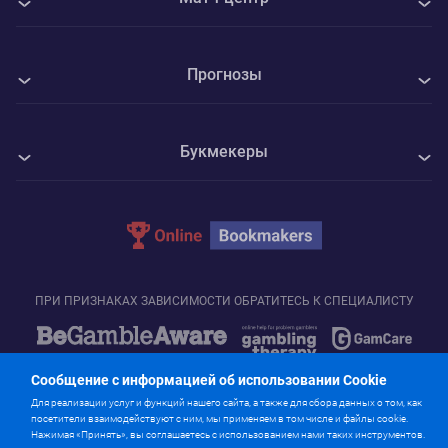
Авторы
Все матчи
Контакты
Прогнозы
Динамо М - Динамо Махачкала
Политика Cookie
Все прогнозы на спорт
Зенит - Родина Москва
Конфиденциальность
Букмекеры
Футбол
Камаз Н-Ч - Волга Ульяновск
Адреса ППС
1xBet
Хоккей
Мэнсфилд - Шеффилд Юнайтед
Parimatch
Теннис
Ротор - Челябинск
Leonbets
ПРИ ПРИЗНАКАХ ЗАВИСИМОСТИ ОБРАТИТЕСЬ К СПЕЦИАЛИСТУ
UFC
Melbet
Баскетбол
Сообщение с информацией об использовании Cookie
Betwinner
Для лиц старше 18 лет
© 2026 «Онлайн Букмекеры»
Для реализации услуг и функций нашего сайта, а также для сбора данных о том, как
посетители взаимодействуют с ним, мы применяем в том числе и файлы cookie.
Marathonbet
Нажимая «Принять», вы соглашаетесь с использованием нами таких инструментов.