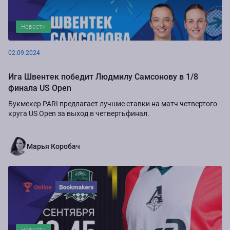
Новости
02.09.2024
Ига Швентек победит Людмилу Самсонову в 1/8
финала US Open
Букмекер PARI предлагает лучшие ставки на матч четвертого
круга US Open за выход в четвертьфинал.
Марья Коробач