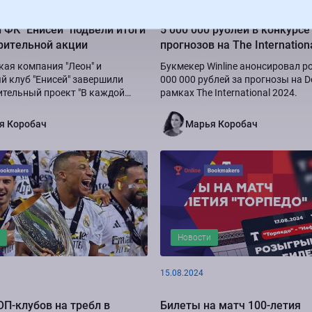
 ФК "Енисей" подвели итоги
5 000 000 рублей в конкурсе
рительной акции
прогнозов на The Internation
от БК Winline
ая компания "Леон" и
Букмекер Winline анонсировал 
й клуб "Енисей" завершили
000 000 рублей за прогнозы на D
ительный проект "В каждой
рамках The International 2024.
т лев". Акция направлена на
яев питомцам из приюта
я Коробач
Марья Коробач
рдце", а также...
Новости
15.08.2024
П-клубов на требл в
Билеты на матч 100-летия