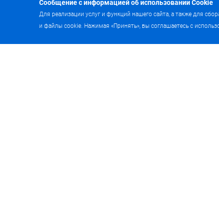
Сообщение с информацией об использовании Cookie
Для реализации услуг и функций нашего сайта, а также для сбо
и файлы cookie. Нажимая «Принять», вы соглашаетесь с исполь
Букмекеры
1xBet
ПРИ ПРИЗНАКАХ ЗАВИСИМОСТИ
ОБРАТИТЕСЬ К СПЕЦИАЛИСТУ
Parimatch
Leonbets