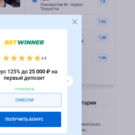
1.8
Локомотив М - Акрон
Тольятти
ТМ 2.5
1.83
ФК Ростов - ЦСКА М
 “Интер”
т
ТБ 2.5
1.88
Мэнсфилд - Шеффилд
рибеты
Юнайтед
ОЗ - нет
ии А
1.86
4.9
4
Камаз Н-Ч - Волга
нта”.
Ульяновск
ус 125% до
25 000 ₽
на
Фрибеты до
20 00
первый депозит
ВСЕ ПРОГНОЗЫ
ПРОМОКОД
ПРОМОКОД
ONBCOM
ONB
Последние комментарии
02.04.2026 15:47
Марафон
ПОЛУЧИТЬ БОНУС
ПОЛУЧИТЬ БОНУ
Годная контора, ставил несколько
раз, все нормально. Потом...