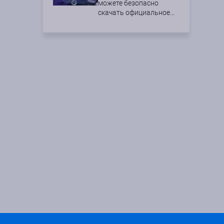
паспортные данные в
можете безопасно
самом теле. Есть ли...
скачать официальное
приложение 1xBet для
ставок на спорт.
Предоставляется доступ
к последней версии
приложения,...