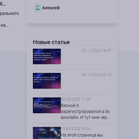
К
Алексей
ерального
 на
годовщины
Новые статьи
25.11.2023 19:57
26.10.2023 20:10
30.09.2023 11:00
Весной я
зарегистрировался в бк
винлайн. И тут мне через
10 мин звонит оператор
теле 2 с просьбой
13.09.2023 19:04
подтвердить
На этой странице вы