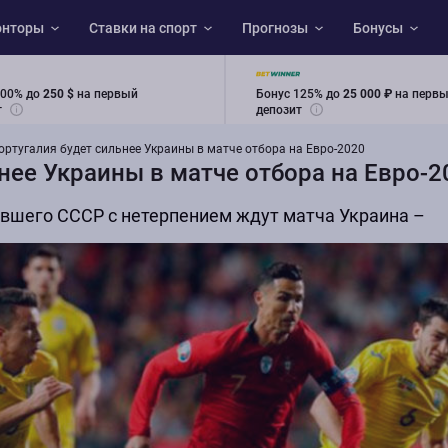
онторы
Ставки на спорт
Прогнозы
Бонусы
100% до
250 $
на первый
Бонус 125% до
25 000 ₽
на перв
т
депозит
ортугалия будет сильнее Украины в матче отбора на Евро-2020
нее Украины в матче отбора на Евро-2
бывшего СССР с нетерпением ждут матча Украина –