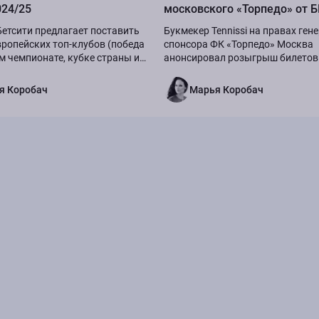
024/25
московского «Торпедо» от Б
Tennissi
етсити предлагает поставить
Букмекер Tennissi на правах ген
вропейских топ-клубов (победа
спонсора ФК «Торпедо» Москва
 чемпионате, кубке страны и
анонсировал розыгрыш билетов
онов).
юбилейный матч в честь сотой 
существования команды.
я Коробач
Марья Коробач