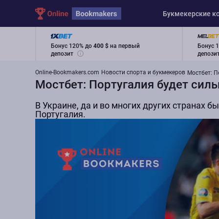
Букмекерские к
Бонус 120% до
400 $
на первый
Бонус 
депозит
депози
Online-Bookmakers.com
Новости спорта и букмекеров
Мостбет: П
Мостбет: Португалия будет силь
В Украине, да и во многих других странах 
Португалия.