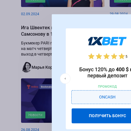
02.09.2024
29.08.2024
Ига Швентек победит Людмилу
VIP-биле
Самсонову в 1/8 финала US Open
«Краснод
Букмекер PARI предлагает лучшие ставки
Букмекер 
на матч четвертого круга US Open за
партнера 
выход в четвертьфинал.
анонсиров
4.8
5
центральну
Премьер-Ли
Марья Коробач
Марь
Бонус 120% до
400 $
первый депозит
ПРОМОКОД
ONCASH
Новости
Новости
ПОЛУЧИТЬ БОНУС
ПОЛУЧИТЬ БОНУС
26.08.2024
23.08.2024