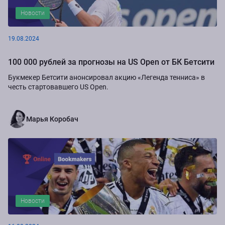
Новости
19.08.2024
100 000 рублей за прогнозы на US Open от БК Бетсити
Букмекер Бетсити анонсировал акцию «Легенда тенниса» в
честь стартовавшего US Open.
Марья Коробач
Новости