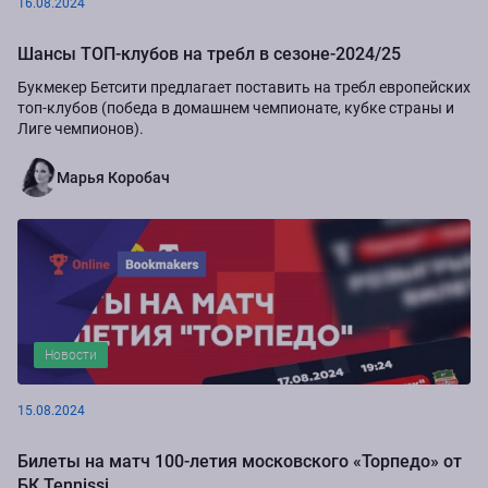
16.08.2024
Шансы ТОП-клубов на требл в сезоне-2024/25
Букмекер Бетсити предлагает поставить на требл европейских
топ-клубов (победа в домашнем чемпионате, кубке страны и
Лиге чемпионов).
Марья Коробач
Новости
15.08.2024
Билеты на матч 100-летия московского «Торпедо» от
БК Tennissi