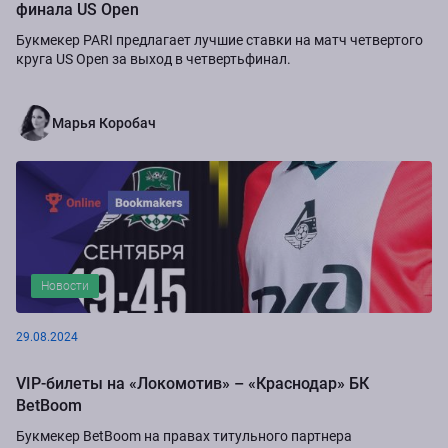
финала US Open
Букмекер PARI предлагает лучшие ставки на матч четвертого
круга US Open за выход в четвертьфинал.
Марья Коробач
Новости
29.08.2024
VIP-билеты на «Локомотив» – «Краснодар» БК
BetBoom
Букмекер BetBoom на правах титульного партнера