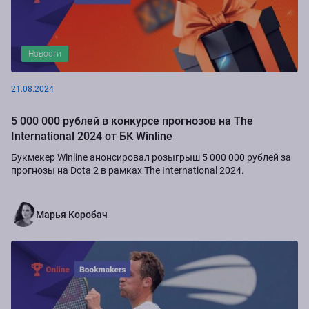
Новости
21.08.2024
5 000 000 рублей в конкурсе прогнозов на The
International 2024 от БК Winline
Букмекер Winline анонсировал розыгрыш 5 000 000 рублей за
прогнозы на Dota 2 в рамках The International 2024.
Марья Коробач