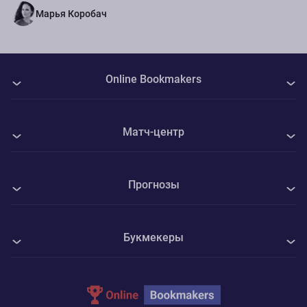
Марья Коробач
Online Bookmakers
О нас
Матч-центр
Авторы
Все матчи
Контакты
Прогнозы
Ротор - Челябинск
Политика Cookie
Все прогнозы на спорт
Велес - Ленинградец
Конфиденциальность
Букмекеры
Футбол
Спартак М - ФК Краснодар
Адреса ППС
1xBet
Хоккей
Рубин - ФК Оренбург