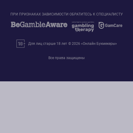
Parimatch
Теннис
Ареццо - Унион Брешиа
Leonbets
ПРИ ПРИЗНАКАХ ЗАВИСИМОСТИ ОБРАТИТЕСЬ К СПЕЦИАЛИСТУ
UFC
Melbet
Баскетбол
Betwinner
Для лиц старше 18 лет
© 2026 «Онлайн Букмекеры»
Marathonbet
Все права защищены
Pin-Up