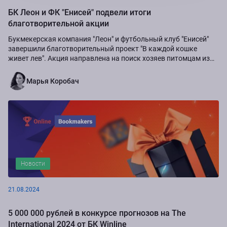
БК Леон и ФК "Енисей" подвели итоги
благотворительной акции
Букмекерская компания "Леон" и футбольный клуб "Енисей"
завершили благотворительный проект "В каждой кошке
живет лев". Акция направлена на поиск хозяев питомцам из
приюта "Золотое сердце", а также...
Марья Коробач
Новости
21.08.2024
5 000 000 рублей в конкурсе прогнозов на The
International 2024 от БК Winline