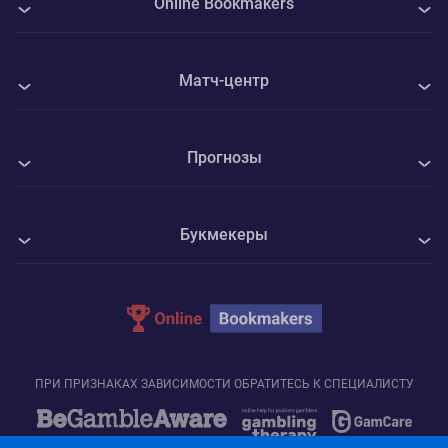
Online Bookmakers
О нас
Матч-центр
Авторы
Все матчи
Контакты
Прогнозы
Енисей - Текстильщик
Политика Cookie
Все прогнозы на спорт
Кембридж Юнайтед - Барнет
Конфиденциальность
Букмекеры
Футбол
Крылья Советов - Балтика
Адреса ППС
1xBet
Хоккей
КПР - Миллуолл
Parimatch
Теннис
Сток Сити - Олдхэм
Leonbets
ПРИ ПРИЗНАКАХ ЗАВИСИМОСТИ ОБРАТИТЕСЬ К СПЕЦИАЛИСТУ
UFC
Melbet
Баскетбол