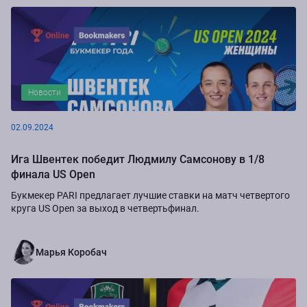
Новости
02.09.2024
Ига Швентек победит Людмилу Самсонову в 1/8
финала US Open
Букмекер PARI предлагает лучшие ставки на матч четвертого
круга US Open за выход в четвертьфинал.
Марья Коробач