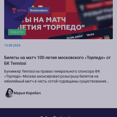
Новости
15.08.2024
Билеты на матч 100-летия московского «Торпедо» от
БК Tennissi
Букмекер Tennissi на правах генерального спонсора ФК
«Торпедо» Москва анонсировал розыгрыш билетов на
юбилейный матч в честь сотой годовщины существования
команды.
Марья Коробач