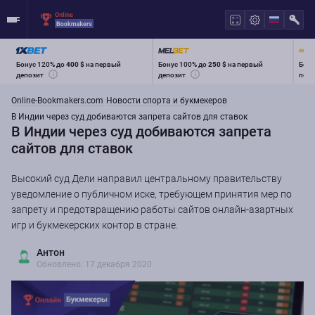
Бонус 120% до
400 $
на первый
Бонус 100% до
250 $
на первый
Бону
депозит
депозит
перв
Online-Bookmakers.com
Новости спорта и букмекеров
В Индии через суд добиваются запрета сайтов для ставок
В Индии через суд добиваются запрета
сайтов для ставок
Высокий суд Дели направил центральному правительству
уведомление о публичном иске, требующем принятия мер по
запрету и предотвращению работы сайтов онлайн-азартных
игр и букмекерских контор в стране.
Антон
Обновлено: 17 декабря 2020