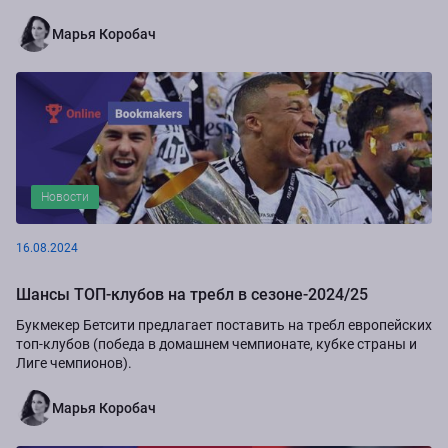
Марья Коробач
Новости
16.08.2024
Шансы ТОП-клубов на требл в сезоне-2024/25
Букмекер Бетсити предлагает поставить на требл европейских
топ-клубов (победа в домашнем чемпионате, кубке страны и
Лиге чемпионов).
Марья Коробач