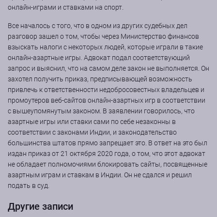
онлайн-играми и ставками на спорт.
Все началось с того, что в одном из других судебных дел
разговор зашел о том, чтобы через Министерство финансов
взыскать налоги с некоторых людей, которые играли в такие
онлайн-азартные игры. Адвокат подал соответствующий
запрос и выяснил, что на самом деле закон не выполняется. Он
захотел получить приказ, предписывающей возможность
привлечь к ответственности недобросовестных владельцев и
промоутеров веб-сайтов онлайн-азартных игр в соответствии
с вышеупомянутым законом. В заявлении говорилось, что
азартные игры или ставки сами по себе незаконны в
соответствии с законами Индии, и законодательство
большинства штатов прямо запрещает это. В ответ на это был
издан приказ от 21 октября 2020 года, о том, что этот адвокат
не обладает полномочиями блокировать сайты, посвященные
азартным играм и ставкам в Индии. Он не сдался и решил
подать в суд.
Другие записи