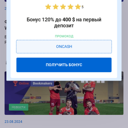
5
26.08.2024
Бонус 120% до
400 $
на первый
Фрибеты до 250 000 рублей за ставки на РПЛ от БК
депозит
Winline
ПРОМОКОД
Букмекер Winline подарит бесплатные ставки за пари на игры
Российской Премьер-лиги.
ONCASH
Марья Коробач
ПОЛУЧИТЬ БОНУС
Новости
23.08.2024