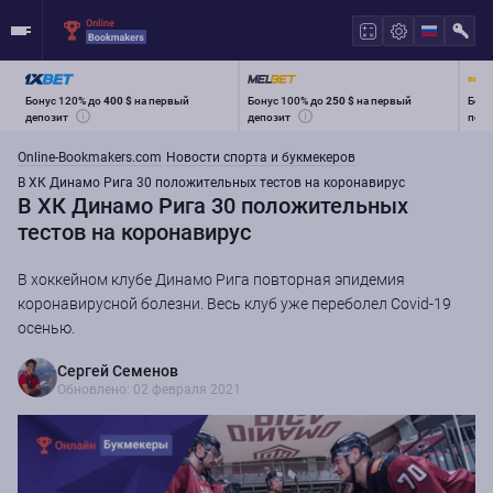
Бонус 120% до
400 $
на первый
Бонус 100% до
250 $
на первый
Бону
депозит
депозит
перв
Online-Bookmakers.com
Новости спорта и букмекеров
В ХК Динамо Рига 30 положительных тестов на коронавирус
В ХК Динамо Рига 30 положительных
тестов на коронавирус
В хоккейном клубе Динамо Рига повторная эпидемия
коронавирусной болезни. Весь клуб уже переболел Covid-19
осенью.
Сергей Семенов
Обновлено: 02 февраля 2021