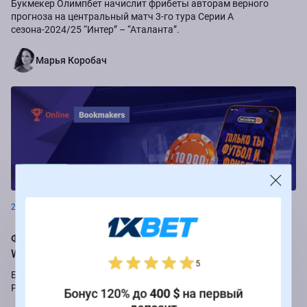
Букмекер Олимпбет начислит фрибеты авторам верного
прогноза на центральный матч 3-го тура Серии А
сезона-2024/25 “Интер” – “Аталанта”.
Марья Коробач
Новости
26.08.2024
Фрибеты до 250 000 рублей за ставки на РПЛ от БК
Winline
5
Букмекер Winline подарит бесплатные ставки за пари на игры
Российской Премьер-лиги.
Бонус 120% до
400 $
на первый