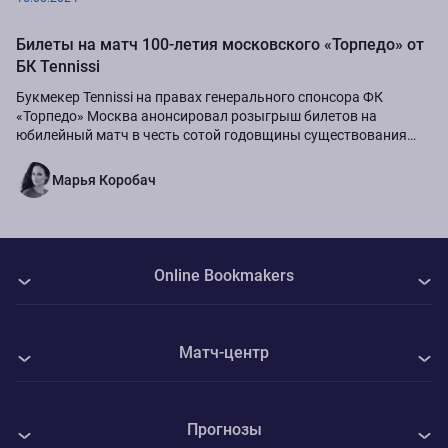
Билеты на матч 100-летия московского «Торпедо» от
БК Tennissi
Букмекер Tennissi на правах генерального спонсора ФК
«Торпедо» Москва анонсировал розыгрыш билетов на
юбилейный матч в честь сотой годовщины существования
команды.
Марья Коробач
Online Bookmakers
О нас
Матч-центр
Авторы
Все матчи
Контакты
Прогнозы