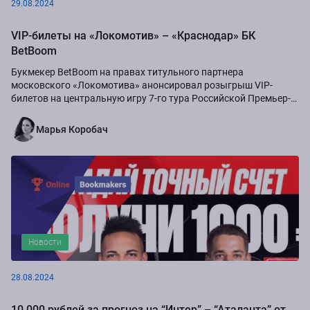
29.08.2024
VIP-билеты на «Локомотив» – «Краснодар» БК
BetBoom
Букмекер BetBoom на правах титульного партнера
московского «Локомотива» анонсировал розыгрыш VIP-
билетов на центральную игру 7-го тура Российской Премьер-
Лиги сезона-2024/25...
Марья Коробач
Новости
28.08.2024
10 000 рублей за прогноз на “Интер” – “Аталанта” от