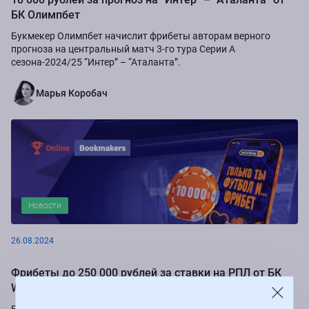
БК Олимпбет
Букмекер Олимпбет начислит фрибеты авторам верного
прогноза на центральный матч 3-го тура Серии А
сезона-2024/25 “Интер” – “Аталанта”.
Марья Коробач
Новости
26.08.2024
Фрибеты до 250 000 рублей за ставки на РПЛ от БК
Winline
Букмекер Winline подарит бесплатные ставки за пари на игры