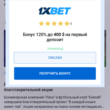
Российской Премьер-лиги.
Марья Коробач
5
Бонус 120% до
400 $
на первый
депозит
ПРОМОКОД
ONCASH
Новости
23.08.2024
ПОЛУЧИТЬ БОНУС
БК Леон и ФК "Енисей" подвели итоги
благотворительной акции
Букмекерская компания "Леон" и футбольный клуб "Енисей"
завершили благотворительный проект "В каждой кошке
живет лев". Акция направлена на поиск хозяев питомцам из