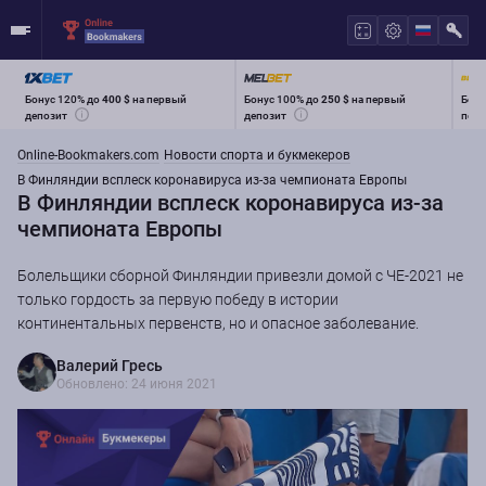
Бонус 120% до
400 $
на первый
Бонус 100% до
250 $
на первый
Бону
депозит
депозит
перв
Online-Bookmakers.com
Новости спорта и букмекеров
В Финляндии всплеск коронавируса из-за чемпионата Европы
В Финляндии всплеск коронавируса из-за
чемпионата Европы
Болельщики сборной Финляндии привезли домой с ЧЕ-2021 не
только гордость за первую победу в истории
континентальных первенств, но и опасное заболевание.
Валерий Гресь
Обновлено: 24 июня 2021