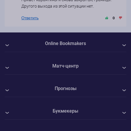
Другого выхода из этой ситуации нет.
Ответить
0
Online Bookmakers
О нас
Матч-центр
Авторы
Все матчи
Контакты
Прогнозы
КуПС - Университатя Крайова
Политика Cookie
Все прогнозы на спорт
ФК Интер - Вадуц
Конфиденциальность
Букмекеры
Футбол
Маккаби Тель-Авив - ЦСКА София
Адреса ППС
1xBet
Хоккей