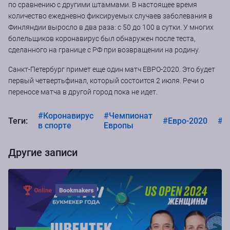
по сравнению с другими штаммами. В настоящее время
количество ежедневно фиксируемых случаев заболевания в
Финляндии выросло в два раза: с 50 до 100 в сутки. У многих
болельщиков коронавирус был обнаружен после теста,
сделанного на границе с РФ при возвращении на родину.
Санкт-Петербург примет еще один матч ЕВРО-2020. Это будет
первый четвертьфинал, который состоится 2 июля. Речи о
переносе матча в другой город пока не идет.
#Коронавирус
#Чемпионат
Теги:
#Евро-2020
#Е
в спорте
Европы
Другие записи