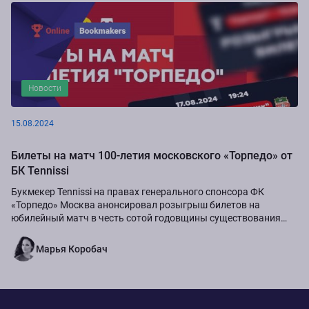
Новости
15.08.2024
Билеты на матч 100-летия московского «Торпедо» от
БК Tennissi
Букмекер Tennissi на правах генерального спонсора ФК
«Торпедо» Москва анонсировал розыгрыш билетов на
юбилейный матч в честь сотой годовщины существования
команды.
Марья Коробач