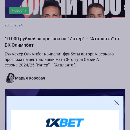
Новости
28.08.2024
10 000 рублей за прогноз на “Интер” – “Аталанта” от
БК Олимпбет
Букмекер Олимпбет начислит фрибеты авторам верного
прогноза на центральный матч 3-го тура Серии А
сезона-2024/25 “Интер” – “Аталанта”.
Марья Коробач
Новости