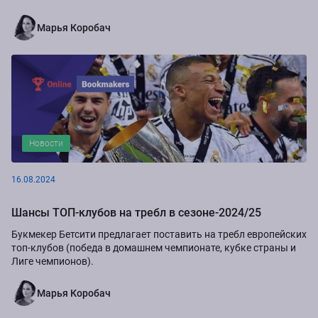
Марья Коробач
Новости
16.08.2024
Шансы ТОП-клубов на требл в сезоне-2024/25
Букмекер Бетсити предлагает поставить на требл европейских
топ-клубов (победа в домашнем чемпионате, кубке страны и
Лиге чемпионов).
Марья Коробач