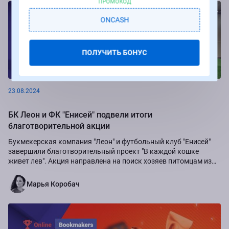
ПРОМОКОД
ONCASH
ПОЛУЧИТЬ БОНУС
Новости
23.08.2024
БК Леон и ФК "Енисей" подвели итоги
благотворительной акции
Букмекерская компания "Леон" и футбольный клуб "Енисей"
завершили благотворительный проект "В каждой кошке
живет лев". Акция направлена на поиск хозяев питомцам из
приюта "Золотое сердце", а также...
Марья Коробач