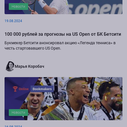
Новости
19.08.2024
100 000 рублей за прогнозы на US Open от БК Бетсити
Букмекер Бетсити анонсировал акцию «Легенда тенниса» в
честь стартовавшего US Open.
Марья Коробач
Новости