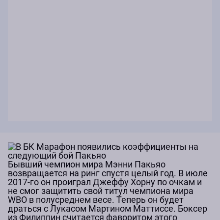
Бывший чемпион мира Мэнни Пакьяо
возвращается на ринг спустя целый год. В июле
2017-го он проиграл Джеффу Хорну по очкам и
не смог защитить свой титул чемпиона мира
WBO в полусреднем весе. Теперь он будет
драться с Лукасом Мартином Маттиссе. Боксер
из Филиппин считается фаворитом этого