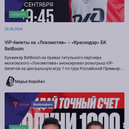
Новости
29.08.2024
VIP-билеты на «Локомотив» – «Краснодар» БК
BetBoom
Букмекер BetBoom на правах титульного партнера
московского «Локомотива» анонсировал розыгрыш VIP-
билетов на центральную игру 7-го тура Российской Премьер-
Лиги сезона-2024/25...
Марья Коробач
Новости