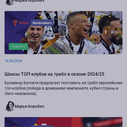
Марья Коробач
Новости
16.08.2024
Шансы ТОП-клубов на требл в сезоне-2024/25
Букмекер Бетсити предлагает поставить на требл европейских
топ-клубов (победа в домашнем чемпионате, кубке страны и
Лиге чемпионов).
Марья Коробач