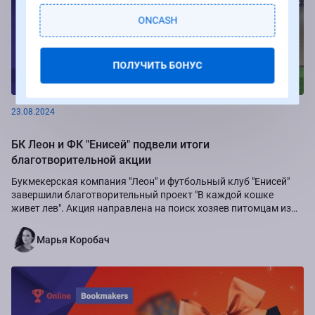
ONCASH
ПОЛУЧИТЬ БОНУС
Новости
23.08.2024
БК Леон и ФК "Енисей" подвели итоги
благотворительной акции
Букмекерская компания "Леон" и футбольный клуб "Енисей"
завершили благотворительный проект "В каждой кошке
живет лев". Акция направлена на поиск хозяев питомцам из
приюта "Золотое сердце", а также...
Марья Коробач