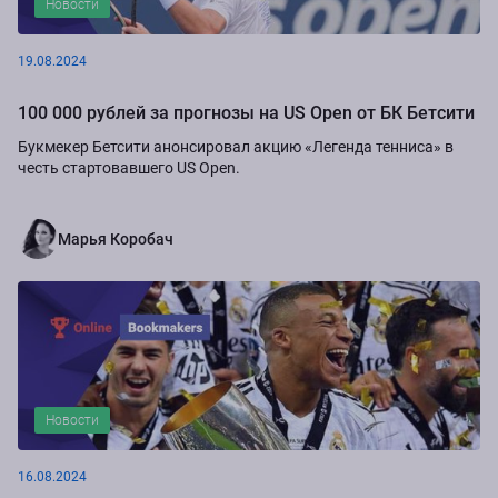
Новости
19.08.2024
100 000 рублей за прогнозы на US Open от БК Бетсити
Букмекер Бетсити анонсировал акцию «Легенда тенниса» в
честь стартовавшего US Open.
Марья Коробач
Новости
16.08.2024