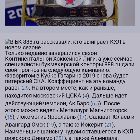
Только недавно завершился сезон
Континентальной Хоккейной Лиги, а уже сейчас
специалисты букмекерской конторы 888.ru дали
свой прогноз на следующую кампанию.
Фаворитом в Кубке Гагарина 2019 снова будет
питерский СКА. Коэффициент на эту команду
равен
. На втором месте, как и раньше,
2.9
находится московский ЦСКА (
). Дальше идет
4
действующий чемпион, Ак Барс (
). После
6.5
этого можно видеть Металлург Магнитогорск
(
), Локомотив Ярославль (
), Салават Юлаев и
15
17
Авангард Омск (
), а также Йокерит (
).
19
21
Наименьшие шансы у чудом оставшегося в КХЛ
рижского Динамо (
), а также Адмирала,
251