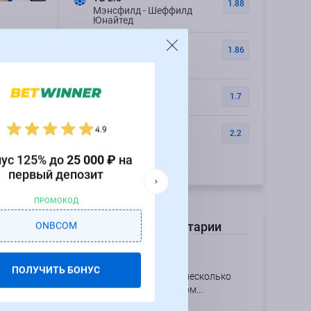
1.88
Мэнсфилд - Шеффилд
Юнайтед
ОЗ - нет
 “Интер”
1.86
Камаз Н-Ч - Волга
т
Ульяновск
рибеты
ТБ 2
1.7
Ротор - Челябинск
ии А
нта”.
П1
4.9
4
2.2
Велес - Ленинградец
ус 125% до
25 000 ₽
на
Фрибеты до
20 00
ВСЕ ПРОГНОЗЫ
первый депозит
ПРОМОКОД
ПРОМОКОД
Последние комментарии
ONBCOM
ONB
02.04.2026 15:47
Марафон
ПОЛУЧИТЬ БОНУС
ПОЛУЧИТЬ БОНУ
Годная контора, ставил несколько
раз, все нормально. Потом...