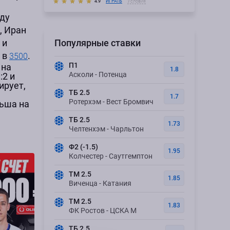
Условия
4.9
ИГРАТЬ
жду
), Иран
Популярные ставки
 и
– в
.
3500
П1
 на
1.8
Асколи - Потенца
:2 и
ирует,
ТБ 2.5
1.7
Ротерхэм - Вест Бромвич
льша на
ТБ 2.5
1.73
Челтенхэм - Чарльтон
Ф2 (-1.5)
1.95
Колчестер - Саутгемптон
ТМ 2.5
1.85
Виченца - Катания
ТМ 2.5
1.83
ФК Ростов - ЦСКА М
ТБ 2.5