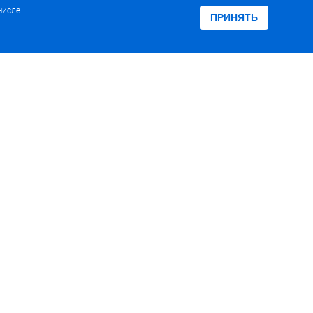
числе
ПРИНЯТЬ
ентр
Online Bookmakers
О нас
- Вест Бромвич
Авторы
 - Чарльтон
Контакты