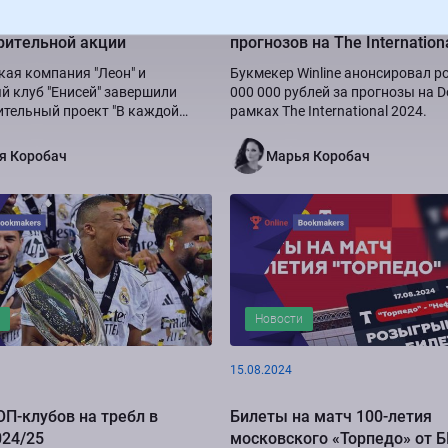
 ФК "Енисей" подвели итоги
5 000 000 рублей в конкурсе
рительной акции
прогнозов на The Internation
от БК Winline
ая компания "Леон" и
Букмекер Winline анонсировал 
й клуб "Енисей" завершили
000 000 рублей за прогнозы на D
ительный проект "В каждой
рамках The International 2024.
т лев". Акция направлена на
яев питомцам из приюта
я Коробач
Марья Коробач
рдце", а также...
Новости
15.08.2024
П-клубов на требл в
Билеты на матч 100-летия
024/25
московского «Торпедо» от Б