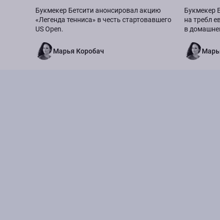
Букмекер Бетсити анонсировал акцию
Букмекер Б
«Легенда тенниса» в честь стартовавшего
на требл е
US Open.
в домашнем
Лиге чемпи
Марья Коробач
Марь