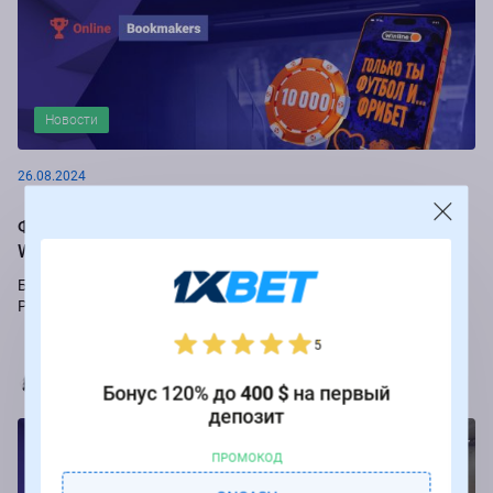
Новости
26.08.2024
Фрибеты до 250 000 рублей за ставки на РПЛ от БК
Winline
Букмекер Winline подарит бесплатные ставки за пари на игры
Российской Премьер-лиги.
5
Марья Коробач
Бонус 120% до
400 $
на первый
депозит
ПРОМОКОД