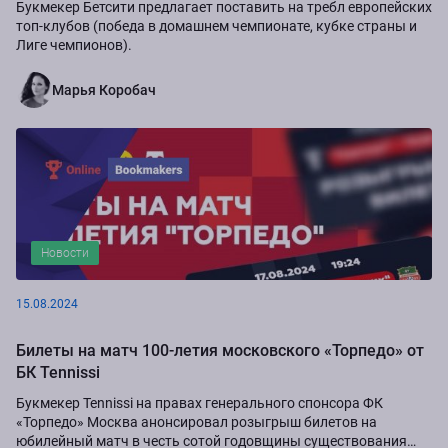
Букмекер Бетсити предлагает поставить на требл европейских
топ-клубов (победа в домашнем чемпионате, кубке страны и
Лиге чемпионов).
Марья Коробач
Новости
15.08.2024
Билеты на матч 100-летия московского «Торпедо» от
БК Tennissi
Букмекер Tennissi на правах генерального спонсора ФК
«Торпедо» Москва анонсировал розыгрыш билетов на
юбилейный матч в честь сотой годовщины существования