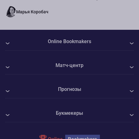
команды.
Марья Коробач
Online Bookmakers
О нас
Матч-центр
Авторы
Все матчи
Контакты
Прогнозы
Енисей - Текстильщик
Политика Cookie
Все прогнозы на спорт
Кембридж Юнайтед - Барнет
Конфиденциальность
Букмекеры
Футбол
Крылья Советов - Балтика
Адреса ППС
1xBet
Хоккей
КПР - Миллуолл