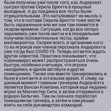
были получены уже после того, как Андерлехт
сыграл против Серкль Брюгге в прошлые
выходные. А до поединка все тесты были
отрицательными. Это наталкивает на мысль о
том, что в составе Серкль Брюгге тоже могли
быть зараженные или же они там появятся в
скором времени. Ситуация, когда все пятеро
заразились уже после матча и в понедельник
получили положительные тесты, крайне
маловероятна. Скорее всего, в организме кого-
то из игроков или членов персонала Андерлехта
уже тогда был COVID-19. Теперь остается ждать
других новостей. Практика показывает, что
коронавирус может распространяться очень
быстро, особенно учитывая, что игроки
находились в одном автобусе и других
помещениях. Также они вместе тренировались и
были в контакте в остальное время. К слову, на
данный момент главным тренером Андерлехта
является Венсан Компани, который еще недавно
играл за Манчестер Сити, а затем отправился в
родную Бельгию. Там он сначала поработал
помощником тренера, а затем и сам решил
взять на себя руководство командой.