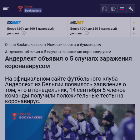
Бонус 120% до
400 $
на первый
Бонус 100% до
250 $
на первый
Бону
депозит
депозит
перв
Online-Bookmakers.com
Новости спорта и букмекеров
Андерлехт объявил о 5 случаях заражения коронавирусом
Андерлехт объявил о 5 случаях заражения
коронавирусом
На официальном сайте футбольного клуба
Андерлехт из Бельгии появилось заявление о
том, что в понедельник, 14 сентября 5 членов
команды получили положительные тесты на
коронавирус.