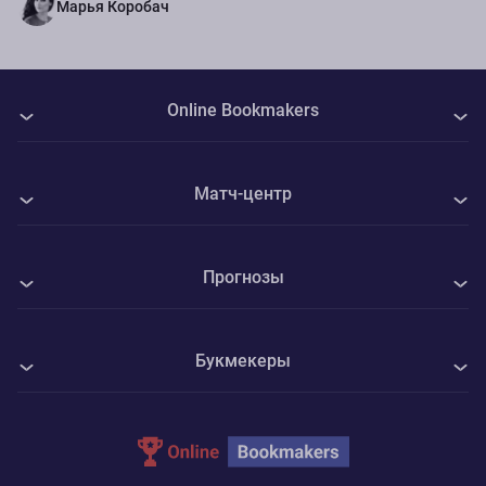
Марья Коробач
Online Bookmakers
О нас
Матч-центр
Авторы
Все матчи
Контакты
Прогнозы
Спартак М - ФК Краснодар
Политика Cookie
Все прогнозы на спорт
Рубин - ФК Оренбург
Конфиденциальность
Букмекеры
Футбол
Ареццо - Унион Брешиа
Адреса ППС
1xBet
Хоккей
Беневенто - Равенна
Parimatch
Теннис